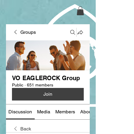
Groups
VO EAGLEROCK Group
Public
·
651 members
Join
Discussion
Media
Members
About
Back