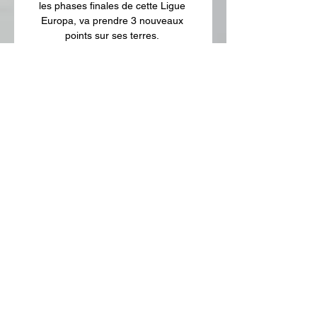
les phases finales de cette Ligue 
Europa, va prendre 3 nouveaux 
points sur ses terres. 

2023 RKS Rakow Czestochowa 10 
déc. 2023 - Admiral Bundesliga 
Cashpoint Scr Altach 3 déc. 2023 
Blau-Weiss Linz 0: 25 nov. 2023 
Austria Lustenau SK Austria 
Klagenfurt Stats en face-à-face 
Sporting Portugal contre SK Sturm 
Graz 21 sept. 2023 Améliorez votre 
pari sportif avec notre comparateur 
d'équipes de foot (+100 statistiques) 
Les derniers 11 de départ Formation: 
4 - 3 - 3 Formation: 4 - 4 - 2 Sporting 
Portugal et SK Sturm Graz: Les 
statistiques en Ligue Europa 2. 6 Total 
buts par match 1. 

Europa League : cotes et matchs sur 