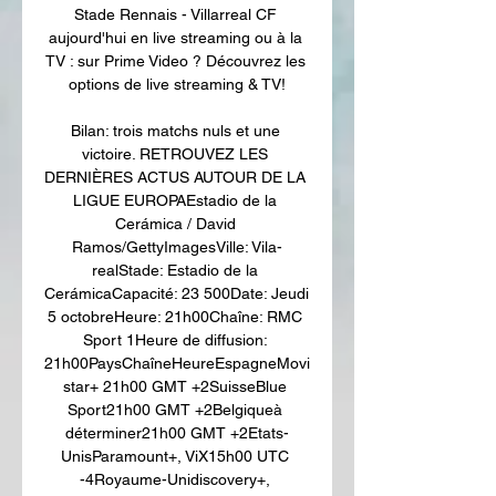
Stade Rennais - Villarreal CF 
aujourd'hui en live streaming ou à la 
TV : sur Prime Video ? Découvrez les 
options de live streaming & TV!

Bilan: trois matchs nuls et une 
victoire. RETROUVEZ LES 
DERNIÈRES ACTUS AUTOUR DE LA 
LIGUE EUROPAEstadio de la 
Cerámica / David 
Ramos/GettyImagesVille: Vila-
realStade: Estadio de la 
CerámicaCapacité: 23 500Date: Jeudi 
5 octobreHeure: 21h00Chaîne: RMC 
Sport 1Heure de diffusion: 
21h00PaysChaîneHeureEspagneMovi
star+ 21h00 GMT +2SuisseBlue 
Sport21h00 GMT +2Belgiqueà 
déterminer21h00 GMT +2Etats-
UnisParamount+, ViX15h00 UTC 
-4Royaume-Unidiscovery+, 