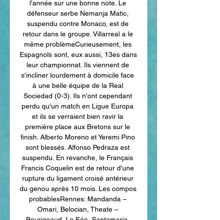
l'année sur une bonne note. Le 
défenseur serbe Nemanja Matic, 
suspendu contre Monaco, est de 
retour dans le groupe. Villarreal a le 
même problèmeCurieusement, les 
Espagnols sont, eux aussi, 13es dans 
leur championnat. Ils viennent de 
s'incliner lourdement à domicile face 
à une belle équipe de la Real 
Sociedad (0-3). Ils n'ont cependant 
perdu qu'un match en Ligue Europa 
et ils se verraient bien ravir la 
première place aux Bretons sur le 
finish. Alberto Moreno et Yeremi Pino 
sont blessés. Alfonso Pedraza est 
suspendu. En revanche, le Français 
Francis Coquelin est de retour d'une 
rupture du ligament croisé antérieur 
du genou après 10 mois. Les compos 
probablesRennes: Mandanda – 
Omari, Belocian, Theate – 
Bourigeaud, Le Fée, Santamaria, 