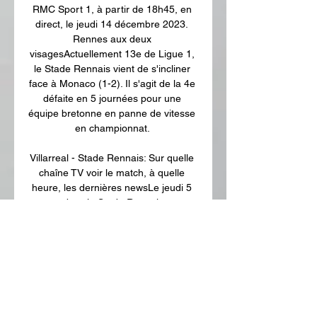
RMC Sport 1, à partir de 18h45, en 
direct, le jeudi 14 décembre 2023. 
Rennes aux deux 
visagesActuellement 13e de Ligue 1, 
le Stade Rennais vient de s'incliner 
face à Monaco (1-2). Il s'agit de la 4e 
défaite en 5 journées pour une 
équipe bretonne en panne de vitesse 
en championnat. 

Villarreal - Stade Rennais: Sur quelle 
chaîne TV voir le match, à quelle 
heure, les dernières newsLe jeudi 5 
octobre, le Stade Rennais se 
déplacera au stade de la Cerámica, 
pour y affronter Villarreal, lors de la 
deuxième journée d'Europa League. 
Les joueurs du sous-marin jaune ont 
assez mal commencé leur début de 
saison. Avec trois défaites en quatre 
matches de championnat, Villarreal 