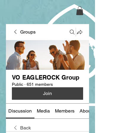
Groups
VO EAGLEROCK Group
Public
·
651 members
Join
Discussion
Media
Members
About
Back