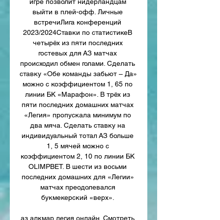
игре позволит нидерландцам 
выйти в плей-офф. Личные 
встречиЛига конференций 
2023/2024Ставки по статистикеВ 
четырёх из пяти последних 
гостевых для АЗ матчах 
происходил обмен голами. Сделать 
ставку «Обе команды забьют – Да» 
можно с коэффициентом 1, 65 по 
линии БК «Марафон». В трёх из 
пяти последних домашних матчах 
«Легия» пропускала минимум по 
два мяча. Сделать ставку на 
индивидуальный тотал АЗ больше 
1, 5 мячей можно с 
коэффициентом 2, 10 по линии БК 
OLIMPBET. В шести из восьми 
последних домашних для «Легии» 
матчах преодолевался 
букмекерский «верх». 

аз алкмар легия онлайн. Смотреть 