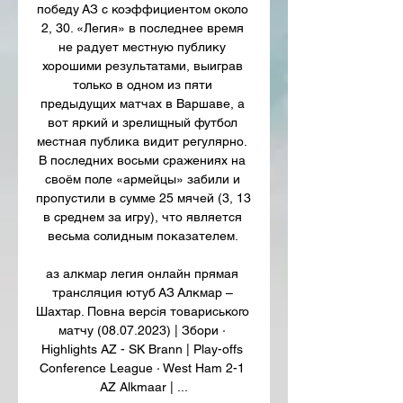
победу АЗ с коэффициентом около 
2, 30. «Легия» в последнее время 
не радует местную публику 
хорошими результатами, выиграв 
только в одном из пяти 
предыдущих матчах в Варшаве, а 
вот яркий и зрелищный футбол 
местная публика видит регулярно. 
В последних восьми сражениях на 
своём поле «армейцы» забили и 
пропустили в сумме 25 мячей (3, 13 
в среднем за игру), что является 
весьма солидным показателем. 

аз алкмар легия онлайн прямая 
трансляция ютуб АЗ Алкмар – 
Шахтар. Повна версія товариського 
матчу (08.07.2023) | Збори · 
Highlights AZ - SK Brann | Play-offs 
Conference League · West Ham 2-1 
AZ Alkmaar | ...
