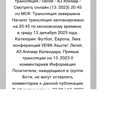
трансляция / Легия - АЗ Алкмар / 
Смотреть онлайн (13. 2023) 20:45 
по МСК ﻿ Трансляция завершена 
Начало трансляция запланировано 
на 20:45 по московскому времени, 
в среду 13 декабря 2023 года. 
Категория: Футбол, Европа, Лига 
конференций УЕФА Хештег: Легия, 
АЗ Алкмар Календарь: Прямые 
трансляции на 13. 2023 0 
комментариев Информация 
Посетители, находящиеся в группе 
Гости, не могут оставлять 
комментарии к данной публикации. 
Футбол трансляции 23:00 | 13. 2023 
| Футбол Динамо Загреб – ФК 
Балканы Европа. 

аз алкмар легия смотреть онлайн 
прямая трансляция. Не найдены 
результаты по запросу аз алкмар 
легия смотреть онлайн прямая 