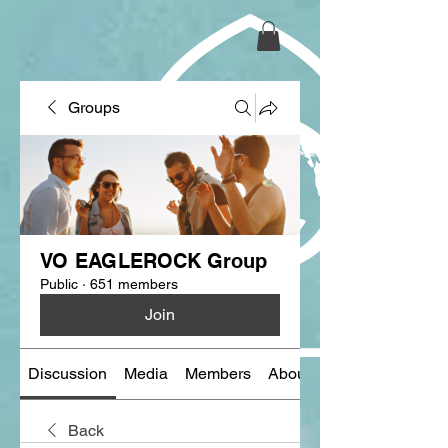
Groups
VO EAGLEROCK Group
Public
·
651 members
Join
Discussion
Media
Members
About
Back