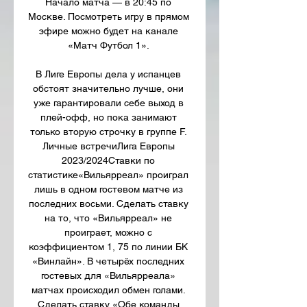
Начало матча — в 20:45 по 
Москве. Посмотреть игру в прямом 
эфире можно будет на канале 
«Матч Футбол 1». 

В Лиге Европы дела у испанцев 
обстоят значительно лучше, они 
уже гарантировали себе выход в 
плей-офф, но пока занимают 
только вторую строчку в группе F. 
Личные встречиЛига Европы 
2023/2024Ставки по 
статистике«Вильярреал» проиграл 
лишь в одном гостевом матче из 
последних восьми. Сделать ставку 
на то, что «Вильярреал» не 
проиграет, можно с 
коэффициентом 1, 75 по линии БК 
«Винлайн». В четырёх последних 
гостевых для «Вильярреала» 
матчах происходил обмен голами. 
Сделать ставку «Обе команды 