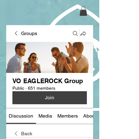
Groups
VO EAGLEROCK Group
Public
·
651 members
Join
Discussion
Media
Members
About
Back