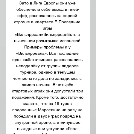
Зато в Лиге Европы они уже 
обеспечили себе выход в плей-
офф, располагаясь на первой 
строчке в квартете F. Последние 
игры 
«Вильярреал»ВильярреалЕсть в 
нынешнем розыгрыше испанской 
Примеры проблемы и у 
«Вильярреала». Все последние 
годы «жёлто-синие» располагались 
неподалёку от группы лидеров 
турнира, однако в текущем 
чемпионате дела не заладились с 
самого начала. В четырёх 
стартовых играх они допустили три 
поражения. Кроме того, достаточно 
сказать, что за 16 туров 
подопечные Марселино ни разу не 
победили в двух играх подряд на 
внутренней арене, а в минувшие 
выходные они уступили «Реал 