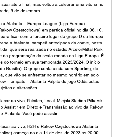
suar até o final, mas voltou a celebrar uma vitória no 
bado, 9 de dezembro. 

 x Atalanta – Europa League (Liga Europa) – 
akow Czestochowa) em partida oficial no dia 08. 10. 
ara ficar com o terceiro lugar do grupo D da Europa 
be a Atalanta, campeã antecipada da chave, nesta 
ida, que será realizada no estádio ArcelorMittal Park, 
te da programação da sexta rodada da Liga Europa. É 
os do torneio em sua temporada 2023/2024. O início 
e Brasília). O grupo conta ainda com Sporting, de 
ia, que vão se enfrentar no mesmo horário em solo 
ow – empate – Atalanta Palpite do jogo Odds estão 
ujeitas a alterações. 

ar ao vivo, Palpites, Local: Miejski Stadion Pitkarski 
 Assistir em Direto e Transmissão ao vivo da Rakow 
 Atalanta. Você pode assistir ...

lacar ao vivo, H2H e Raków Częstochowa Atalanta 
online) começa no dia 14 de dez. de 2023 as 20:00 