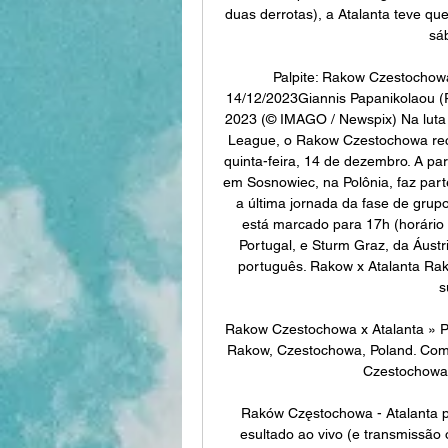
duas derrotas), a Atalanta teve que 
sá
Palpite: Rakow Czestochowa
14/12/2023Giannis Papanikolaou (R
2023 (© IMAGO / Newspix) Na luta p
League, o Rakow Czestochowa rece
quinta-feira, 14 de dezembro. A part
em Sosnowiec, na Polônia, faz par
a última jornada da fase de grup
está marcado para 17h (horário d
Portugal, e Sturm Graz, da Áustr
português. Rakow x Atalanta Rak
s
Rakow Czestochowa x Atalanta » Plac
Rakow, Czestochowa, Poland. Como
Czestochowa x
Raków Częstochowa - Atalanta p
esultado ao vivo (e transmissão 