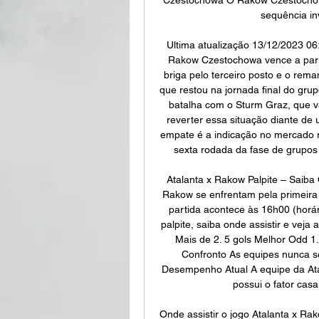
sequência inv
Ultima atualização 13/12/2023 06
Rakow Czestochowa vence a parti
briga pelo terceiro posto e o rema
que restou na jornada final do gr
batalha com o Sturm Graz, que vai
reverter essa situação diante de 
empate é a indicação no mercado re
sexta rodada da fase de grupo
Atalanta x Rakow Palpite – Saiba 
Rakow se enfrentam pela primeira 
partida acontece às 16h00 (horár
palpite, saiba onde assistir e veja
Mais de 2. 5 gols Melhor Odd 1
Confronto As equipes nunca se 
Desempenho Atual A equipe da Atal
possui o fator casa
Onde assistir o jogo Atalanta x