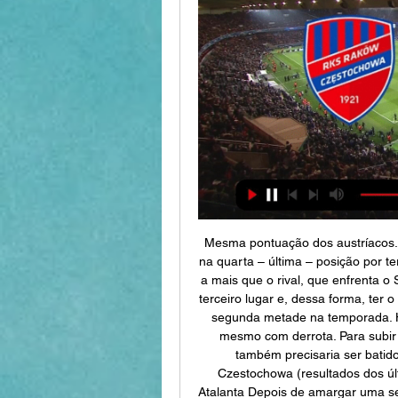
Mesma pontuação dos austríacos. E
na quarta – última – posição por te
a mais que o rival, que enfrenta o 
terceiro lugar e, dessa forma, ter o
segunda metade na temporada. Há,
mesmo com derrota. Para subir 
também precisaria ser batido
Czestochowa (resultados dos últi
Atalanta Depois de amargar uma se