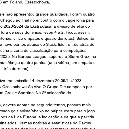
C em Poland, Czestochowa, ...

rie não apresentou grande qualidade. Foram quatro 
Chegou ao final no encontro com o Jagiellonia pela 
o 2023/2024 da Ekstraklasa, a divisão de elite do 
ra de seus domínios, levou 4 a 2. Ficou, assim, 
tórias, cinco empates e quatro derrotas). Suficiente 
 nove pontos abaixo do Slask, líder, e três atrás do 
fecha a zona de classificação para competições 
/2025. Na Europa League, superou o Sturm Graz, na 
rior. Atingiu quatro pontos (uma vitória, um empate e 
três derrotas). 

 vivo transmissão 14 dezembro 20 09/11/2023 — 
 Częstochowa Ao Vivo O Grupo D é composto por 
m Graz e Sporting. Na 2ª colocação do .

a, deverá adotar, no segundo tempo, postura mais 
ado gols acima/abaixo no palpite extra para o jogo 
pos da Liga Europa, a indicação é de que a partida 
inalados. Últimas notícias e estatísticas do Rakow 
a teve no domingo, 10 de dezembro, quebrada sua 