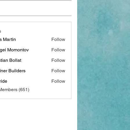
s
a Martin
Follow
gei Momontov
Follow
stian Bollat
Follow
ner Builders
Follow
ide
Follow
 Members (651)