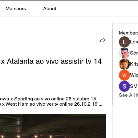
Members
About
Member
Lor
Ser
talanta ao vivo assistir tv 14 
Kri
Wid
SMr
See All
a x Sporting ao vivo online 26 outubro 15 
s x West Ham ao vivo ver tv online 26.10.2 16 ...