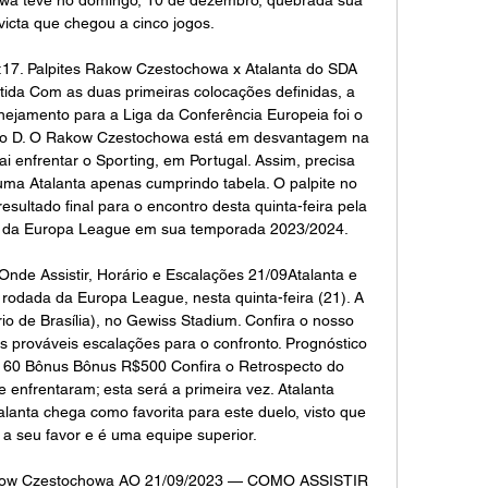
icta que chegou a cinco jogos. 

:17. Palpites Rakow Czestochowa x Atalanta do SDA 
da Com as duas primeiras colocações definidas, a 
nejamento para a Liga da Conferência Europeia foi o 
upo D. O Rakow Czestochowa está em desvantagem na 
 enfrentar o Sporting, em Portugal. Assim, precisa 
uma Atalanta apenas cumprindo tabela. O palpite no 
sultado final para o encontro desta quinta-feira pela 
s da Europa League em sua temporada 2023/2024. 

Onde Assistir, Horário e Escalações 21/09Atalanta e 
rodada da Europa League, nesta quinta-feira (21). A 
io de Brasília), no Gewiss Stadium. Confira o nosso 
 as prováveis escalações para o confronto. Prognóstico 
. 60 Bônus Bônus R$500 Confira o Retrospecto do 
enfrentaram; esta será a primeira vez. Atalanta 
anta chega como favorita para este duelo, visto que 
 a seu favor e é uma equipe superior. 

 Rakow Czestochowa AO 21/09/2023 — COMO ASSISTIR 