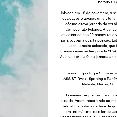
horário UT
Iniciada em 12 de novembro, a sé
igualdades e apenas uma vitória. 
décima oitava jornada da versã
Campeonato Polonês. Atuando fo
estacionado nos 29 pontos (oito vi
para ocupar a quarta posição. Está
Lech, terceiro colocado, que 
internacionais na temporada 2024
Áustria, por 1 a 0, na jornada ante
assistir Sporting e Sturm ao
ASSISTIR=▻▻ Sporting x Raków
Atalanta, Rakow, Stur
Só mesmo se precisar da vitóri
ousada. Assim, recorrendo ao merc
pela última rodada da fase de gru
terá, no máximo, dois tentos ass
Czestochowa O Rakow Czestochow