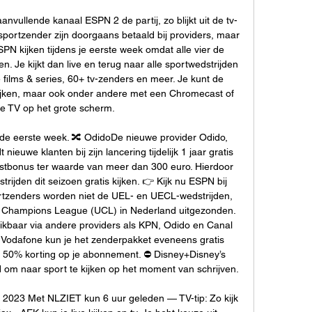
vullende kanaal ESPN 2 de partij, zo blijkt uit de tv-
portzender zijn doorgaans betaald bij providers, maar 
SPN kijken tijdens je eerste week omdat alle vier de 
n. Je kijkt dan live en terug naar alle sportwedstrijden 
 films & series, 60+ tv-zenders en meer. Je kunt de 
kijken, maar ook onder andere met een Chromecast of 
le TV op het grote scherm. 

 de eerste week. 🔀 OdidoDe nieuwe provider Odido, 
nieuwe klanten bij zijn lancering tijdelijk 1 jaar gratis 
stbonus ter waarde van meer dan 300 euro. Hierdoor 
rijden dit seizoen gratis kijken. 👉 Kijk nu ESPN bij 
rtzenders worden niet de UEL- en UECL-wedstrijden, 
Champions League (UCL) in Nederland uitgezonden. 
ikbaar via andere providers als KPN, Odido en Canal 
 Vodafone kun je het zenderpakket eveneens gratis 
0% korting op je abonnement. ⛔️ Disney+Disney’s 
 om naar sport te kijken op het moment van schrijven. 

r 2023 Met NLZIET kun 6 uur geleden — TV-tip: Zo kijk 