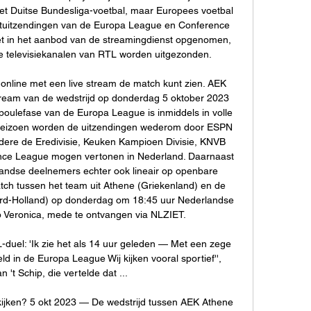
t Duitse Bundesliga-voetbal, maar Europees voetbal 
portuitzendingen van de Europa League en Conference 
t in het aanbod van de streamingdienst opgenomen, 
de televisiekanalen van RTL worden uitgezonden. 

n online met een live stream de match kunt zien. AEK 
 stream van de wedstrijd op donderdag 5 oktober 2023 
oulefase van de Europa League is inmiddels in volle 
t seizoen worden de uitzendingen wederom door ESPN 
dere de Eredivisie, Keuken Kampioen Divisie, KNVB 
ce League mogen vertonen in Nederland. Daarnaast 
andse deelnemers echter ook lineair op openbare 
tch tussen het team uit Athene (Griekenland) en de 
rd-Holland) op donderdag om 18:45 uur Nederlandse 
p Veronica, mede te ontvangen via NLZIET. 

L-duel: 'Ik zie het als 14 uur geleden — Met een zege 
d in de Europa League Wij kijken vooral sportief'', 
n 't Schip, die vertelde dat ...

kijken? 5 okt 2023 — De wedstrijd tussen AEK Athene 