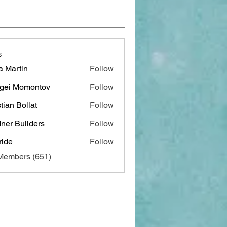
s
a Martin
Follow
gei Momontov
Follow
stian Bollat
Follow
ner Builders
Follow
ide
Follow
 Members (651)