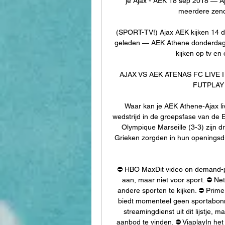
je Ajax - AEK 18 sep 2018 — Ajax
meerdere zende
(SPORT-TV!) Ajax AEK kijken 14 d
geleden — AEK Athene donderdag vol
kijken op tv en
AJAX VS AEK ATENAS FC LIVE 
FUTPLAY 9
Waar kan je AEK Athene-Ajax li
wedstrijd in de groepsfase van de E
Olympique Marseille (3-3) zijn 
Grieken zorgden in hun openingsdu
⛔️ HBO MaxDit video on demand-pl
aan, maar niet voor sport. ⛔️ Netf
andere sporten te kijken. ⛔️ Prim
biedt momenteel geen sportabonn
streamingdienst uit dit lijstje, 
aanbod te vinden. ⛔️ ViaplayIn he