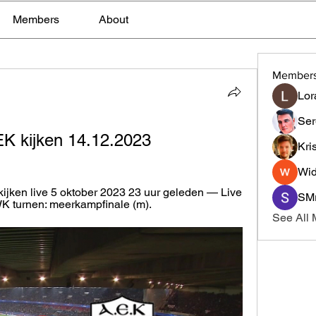
Members
About
Member
Lor
Ser
EK kijken 14.12.2023
Kri
Wid
ijken live 5 oktober 2023 23 uur geleden — Live 
SMr
WK turnen: meerkampfinale (m).
See All