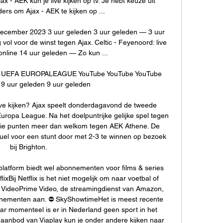
 - AEK kun je live kijken op tv. Je hebt keuze uit 
rs om Ajax - AEK te kijken op ...

ecember 2023 3 uur geleden 3 uur geleden — 3 uur 
 voor de winst tegen Ajax. Celtic - Feyenoord: live 
 online 14 uur geleden — Zo kun ...

I UEFA EUROPALEAGUE YouTube YouTube YouTube 
 uur geleden 9 uur geleden

ve kijken? Ajax speelt donderdagavond de tweede 
uropa League. Na het doelpuntrijke gelijke spel tegen 
drie punten meer dan welkom tegen AEK Athene. De 
el voor een stunt door met 2-3 te winnen op bezoek 
bij Brighton. 

atform biedt wel abonnementen voor films & series 
lixBij Netflix is het niet mogelijk om naar voetbal of 
e VideoPrime Video, de streamingdienst van Amazon, 
ementen aan. ⛔️ SkyShowtimeHet is meest recente 
maar momenteel is er in Nederland geen sport in het 
t aanbod van Viaplay kun je onder andere kijken naar 