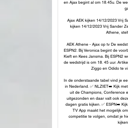
en Ajax begint al om 18.45u. De wed
g
Ajax AEK kijken 14/12/2023 Vrij S
kijken 14/12/2023 Vrij Sander Ze
Athene, stelt
AEK Athene - Ajax op tv De wedstr
ESPN2. Bij Veronica begint de voo
Kieft en Kees Jansma. Bij ESPN2 wo
de wedstrijd is om 18. 45 uur. Artik
Ziggo en Odido te vi
In de onderstaande tabel vind je ee
in Nederland. ✅ NLZIET➡️ Kijk met
uit de Champions, Conference e
uitgezonden en daar valt ook dez
dagen gratis kijken. ✅ ESPN➡️ Kijk
TV App maakt het mogelijk om 
competitie te volgen, omdat je 
kijken