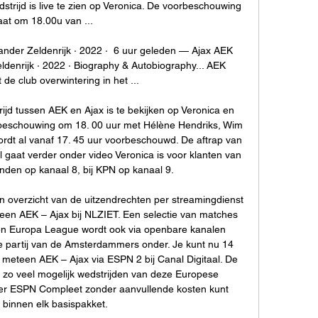
strijd is live te zien op Veronica. De voorbeschouwing 
aat om 18.00u van ...

ander Zeldenrijk · 2022 · ‎ 6 uur geleden — Ajax AEK 
ldenrijk · 2022 · ‎Biography & Autobiography... AEK 
 de club overwintering in het ...

ijd tussen AEK en Ajax is te bekijken op Veronica en 
rbeschouwing om 18. 00 uur met Hélène Hendriks, Wim 
rdt al vanaf 17. 45 uur voorbeschouwd. De aftrap van 
el gaat verder onder video Veronica is voor klanten van 
nden op kanaal 8, bij KPN op kanaal 9. 

n overzicht van de uitzendrechten per streamingdienst 
een AEK – Ajax bij NLZIET. Een selectie van matches 
n Europa League wordt ook via openbare kanalen 
e partij van de Amsterdammers onder. Je kunt nu 14 
 meteen AEK – Ajax via ESPN 2 bij Canal Digitaal. De 
zo veel mogelijk wedstrijden van deze Europese 
hier ESPN Compleet zonder aanvullende kosten kunt 
 binnen elk basispakket. 
