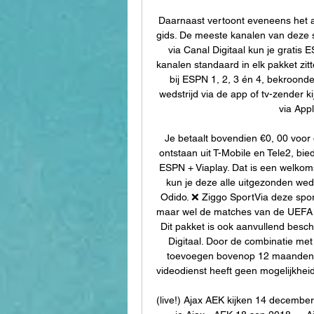
Daarnaast vertoont eveneens het aan
gids. De meeste kanalen van deze s
via Canal Digitaal kun je gratis E
kanalen standaard in elk pakket zitte
bij ESPN 1, 2, 3 én 4, bekroonde
wedstrijd via de app of tv-zender 
via App
Je betaalt bovendien €0, 00 voor
ontstaan uit T-Mobile en Tele2, biedt 
ESPN + Viaplay. Dat is een welkom
kun je deze alle uitgezonden wedst
Odido. ❌ Ziggo SportVia deze spo
maar wel de matches van de UEFA 
Dit pakket is ook aanvullend besch
Digitaal. Door de combinatie met
toevoegen bovenop 12 maanden 5
videodienst heeft geen mogelijkheid
(live!) Ajax AEK kijken 14 decembe