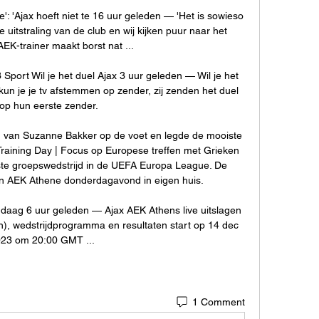
le': 'Ajax hoeft niet te 16 uur geleden — 'Het is sowieso 
e uitstraling van de club en wij kijken puur naar het 
AEK-trainer maakt borst nat ...

port Wil je het duel Ajax 3 uur geleden — Wil je het 
un je je tv afstemmen op zender, zij zenden het duel 
 op hun eerste zender.

g van Suzanne Bakker op de voet en legde de mooiste 
aining Day | Focus op Europese treffen met Grieken 
ste groepswedstrijd in de UEFA Europa League. De 
AEK Athene donderdagavond in eigen huis. 

ndaag 6 uur geleden — Ajax AEK Athens live uitslagen 
ken), wedstrijdprogramma en resultaten start op 14 dec 
23 om 20:00 GMT ...
1 Comment