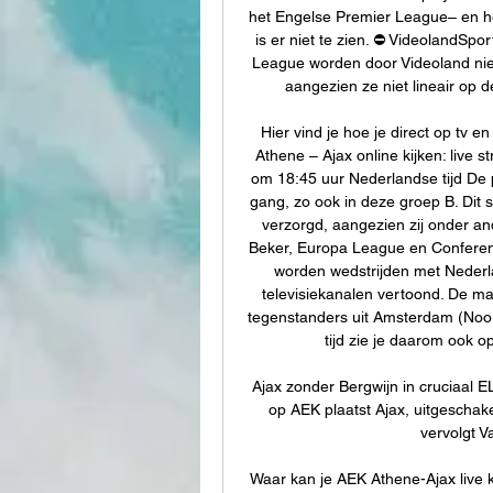
het Engelse Premier League– en he
is er niet te zien. ⛔️ VideolandS
League worden door Videoland nie
aangezien ze niet lineair op 
Hier vind je hoe je direct op tv e
Athene – Ajax online kijken: live
om 18:45 uur Nederlandse tijd De p
gang, zo ook in deze groep B. Di
verzorgd, aangezien zij onder an
Beker, Europa League en Conferen
worden wedstrijden met Nederl
televisiekanalen vertoond. De ma
tegenstanders uit Amsterdam (Noo
tijd zie je daarom ook o
Ajax zonder Bergwijn in cruciaal E
op AEK plaatst Ajax, uitgeschakel
vervolgt Va
Waar kan je AEK Athene-Ajax live 