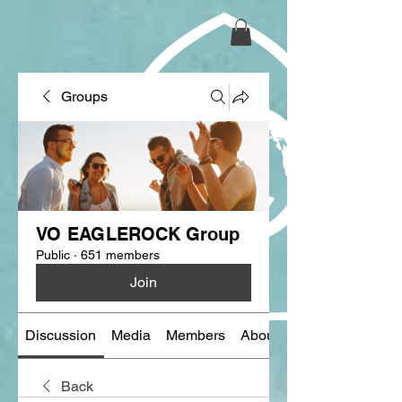
Groups
VO EAGLEROCK Group
Public
·
651 members
Join
Discussion
Media
Members
About
Back