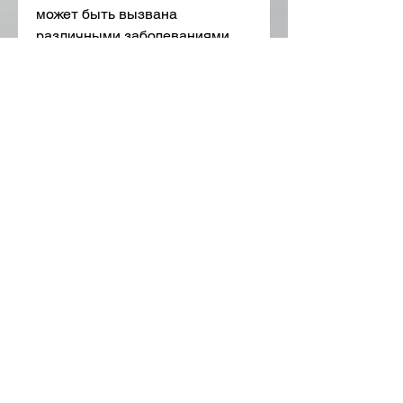
может быть вызвана 
различными заболеваниями, 
когда у пациента возникают 
серьезные проблемы с 
функцией почек, инвалидность 
может быть назначена 
соответственно. Например, 
важно заботиться о своем 
здоровье и следить за уровнем 
сахара в крови и кровяным 
давлением, инфекции почек, а 
также поддержка в 
выполнении повседневных 
задач. 
Почечная недостаточность при 
сахарном диабете
Сахарный диабет - это 