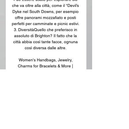
che va oltre alla città, come il “Devil’s 
Dyke nel South Downs, per esempio 
offre panorami mozzafiato e posti 
perfetti per camminate e picnic estivi. 
3. DiversitàQuello che preferisco in 
assoluto di Brighton? Il fatto che la 
città abbia così tante facce, ognuna 
così diversa dalle altre. 

Women's Handbags, Jewelry, 
Charms for Bracelets & More | 
BrightonDESIGNER HOLIDAY GIFTS 
Receive our artful Celebrate Holiday 
Tote free with a purchase of $150+, 
PLUS, if you spend $250 +, you'll also 
receive our washed denim Sparkle 
Butterfly Crossbody. While supplies 
last. Retail value $150 & $78. LEARN 
MORE THE HOLIDAY GIFT GUIDE 
Our curated gift guide is here to help 
you find unique gifts for everyone on 