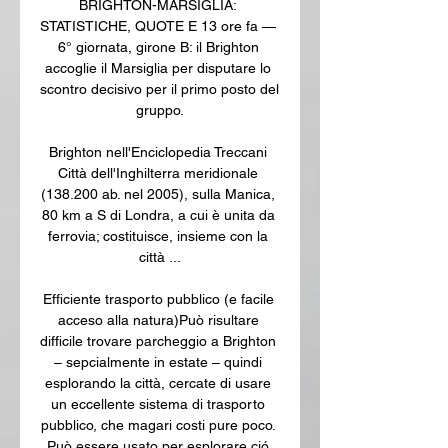
BRIGHTON-MARSIGLIA: 
STATISTICHE, QUOTE E 13 ore fa — 
6° giornata, girone B: il Brighton 
accoglie il Marsiglia per disputare lo 
scontro decisivo per il primo posto del 
gruppo.

Brighton nell'Enciclopedia Treccani 
Città dell'Inghilterra meridionale 
(138.200 ab. nel 2005), sulla Manica, 
80 km a S di Londra, a cui è unita da 
ferrovia; costituisce, insieme con la 
città ...

Efficiente trasporto pubblico (e facile 
acceso alla natura)Può risultare 
difficile trovare parcheggio a Brighton 
– sepcialmente in estate – quindi 
esplorando la città, cercate di usare 
un eccellente sistema di trasporto 
pubblico, che magari costi pure poco. 
Può essere usato per esplorare ció 