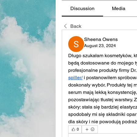
Discussion
Media
Back
Sheena Owens
August 23, 2024
Długo szukałam kosmetyków, któ
będą dostosowane do mojego typ
profesjonalne produkty firmy Dr. 
spiller/
 i postanowiłem spróbowa
doskonały wybór. Produkty tej m
serum mają lekką konsystencję, 
pozostawiając tłustej warstwy. 
skóry: stała się bardziej elasty
spodobały mi się składniki opart
dla skóry i nie powodują podraż
0