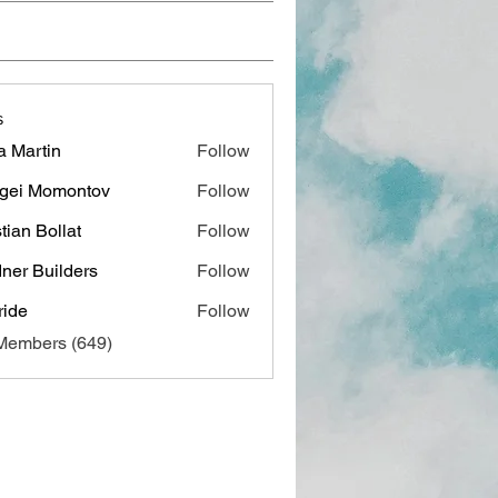
s
a Martin
Follow
gei Momontov
Follow
stian Bollat
Follow
ner Builders
Follow
ide
Follow
 Members (649)