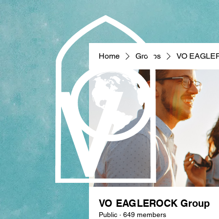
Home
Groups
VO EAGLE
VO EAGLEROCK Group
Public
·
649 members