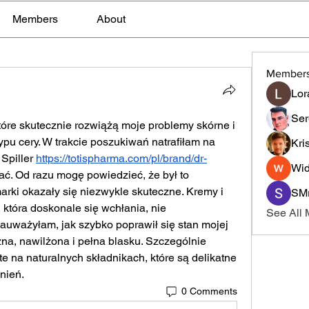
Members
About
Member
Lor
Ser
re skutecznie rozwiążą moje problemy skórne i 
u cery. W trakcie poszukiwań natrafiłam na 
Kri
Spiller 
https://totispharma.com/pl/brand/dr-
Wid
ć. Od razu mogę powiedzieć, że był to 
arki okazały się niezwykle skuteczne. Kremy i 
SMr
która doskonale się wchłania, nie 
See All
Zauważyłam, jak szybko poprawił się stan mojej 
czna, nawilżona i pełna blasku. Szczególnie 
e na naturalnych składnikach, które są delikatne 
nień.
0 Comments