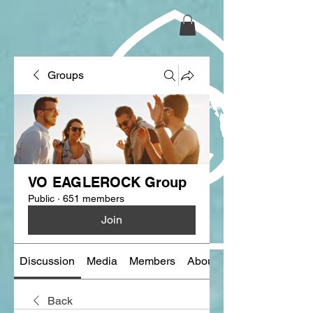
Groups
VO EAGLEROCK Group
Public
·
651 members
Join
Discussion
Media
Members
About
Back