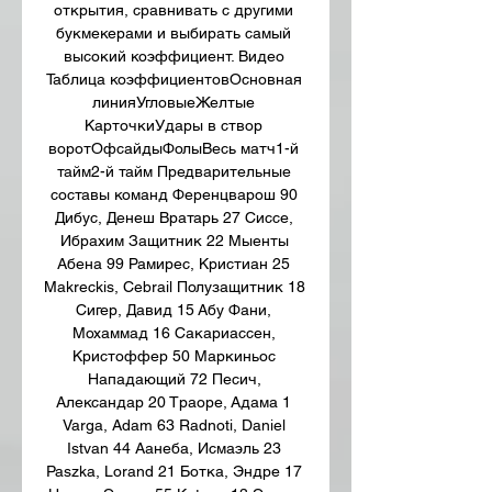
открытия, сравнивать с другими 
букмекерами и выбирать самый 
высокий коэффициент. Видео 
Таблица коэффициентовОсновная 
линияУгловыеЖелтые 
КарточкиУдары в створ 
воротОфсайдыФолыВесь матч1-й 
тайм2-й тайм Предварительные 
составы команд Ференцварош 90 
Дибус, Денеш Вратарь 27 Сиссе, 
Ибрахим Защитник 22 Мыенты 
Абена 99 Рамирес, Кристиан 25 
Makreckis, Cebrail Полузащитник 18 
Сигер, Давид 15 Абу Фани, 
Мохаммад 16 Сакариассен, 
Кристоффер 50 Маркиньос 
Нападающий 72 Песич, 
Александар 20 Траоре, Адама 1 
Varga, Adam 63 Radnoti, Daniel 
Istvan 44 Аанеба, Исмаэль 23 
Paszka, Lorand 21 Ботка, Эндре 17 