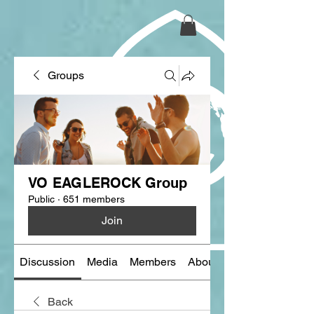
Groups
VO EAGLEROCK Group
Public
·
651 members
Join
Discussion
Media
Members
About
Back