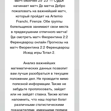
матч окончен 25' 23' — Судья 
начинает матч До матча Добро 
пожаловать на важнейший матч, 
который пройдет на Artemio 
Franchi, Firenze. Обе группы 
болельщиков занимают свои места 
в предвкушении отличного матча! 
Где смотреть матч Фиорентина 2:2 
Ференцварош онлайн Прогнозы на 
матч Фиорентина 2:2 Ференцварош 
Исход игры Тотал 2. 

Анализ важнейших 
математических данных позволит 
вам лучше разобраться в текущем 
положении дел. Не проходите мимо 
полезной информации. Также не 
забудьте проголосовать, зайдет 
или не зайдёт ставка. Также хотим 
напомнить, что наш портал богат 
различными статистическими 
показателями, имеющими прямое 