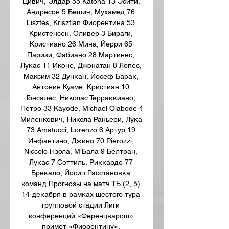
Цивич, Элдар 55 Katona 13 Эсити, 
Андресон 5 Бешич, Мухамед 76 
Lisztes, Krisztian Фиорентина 53 
Кристенсен, Оливер 3 Бираги, 
Кристиано 26 Мина, Йерри 65 
Паризи, Фабиано 28 Мартинес, 
Лукас 11 Иконе, Джонатан 8 Лопес, 
Максим 32 Дункан, Йосеф Барак, 
Антонин Куаме, Кристиан 10 
Гонсалес, Николас Терраккиано, 
Петро 33 Kayode, Michael Olabode 4 
Миленкович, Никола Раньери, Лука 
73 Amatucci, Lorenzo 6 Артур 19 
Инфантино, Джино 70 Pierozzi, 
Niccolo Нзола, М'Бала 9 Белтран, 
Лукас 7 Соттиль, Риккардо 77 
Брекало, Йосип Расстановка 
команд Прогнозы на матч ТБ (2, 5) 
14 декабря в рамках шестого тура 
групповой стадии Лиги 
конференций «Ференцварош» 
примет «Фиорентину». 
