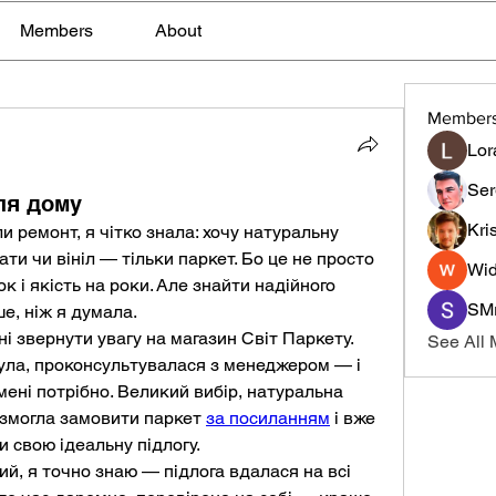
Members
About
Member
Lor
Ser
ля дому
Kri
 ремонт, я чітко знала: хочу натуральну 
ати чи вініл — тільки паркет. Бо це не просто 
Wid
к і якість на роки. Але знайти надійного 
SMr
е, ніж я думала.
і звернути увагу на магазин Світ Паркету. 
See All
ула, проконсультувалася з менеджером — і 
мені потрібно. Великий вибір, натуральна 
 змогла замовити паркет 
за посиланням
 і вже 
и свою ідеальну підлогу.
й, я точно знаю — підлога вдалася на всі 