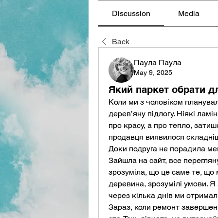
Discussion
Media
Back
Паула Паула
May 9, 2025
Який паркет обрати д
Коли ми з чоловіком планували
дерев’яну підлогу. Ніякі ламін
про красу, а про тепло, затишо
продавця виявилося складніш
Доки подруга не порадила мен
Зайшла на сайт, все переглян
зрозуміла, що це саме те, що 
деревина, зрозумілі умови. Я
через кілька днів ми отримал
Зараз, коли ремонт завершени