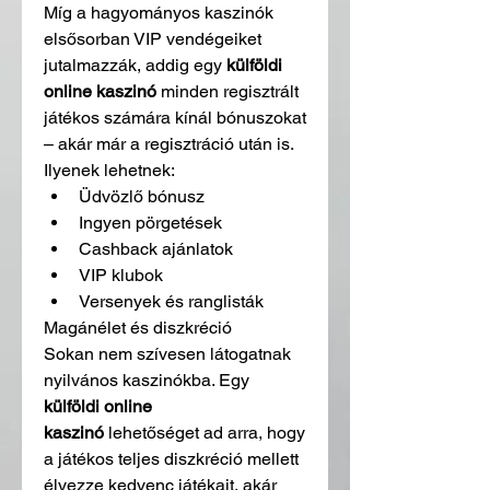
Míg a hagyományos kaszinók 
elsősorban VIP vendégeiket 
jutalmazzák, addig egy 
külföldi 
online kaszinó
 minden regisztrált 
játékos számára kínál bónuszokat 
– akár már a regisztráció után is. 
Ilyenek lehetnek:
Üdvözlő bónusz
Ingyen pörgetések
Cashback ajánlatok
VIP klubok
Versenyek és ranglisták
Magánélet és diszkréció
Sokan nem szívesen látogatnak 
nyilvános kaszinókba. Egy 
külföldi online 
kaszinó
 lehetőséget ad arra, hogy 
a játékos teljes diszkréció mellett 
élvezze kedvenc játékait, akár 