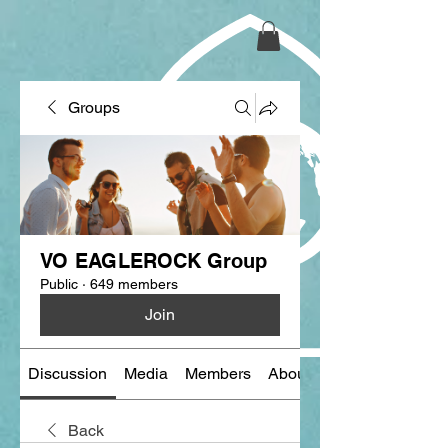
Groups
VO EAGLEROCK Group
Public
·
649 members
Join
Discussion
Media
Members
About
Back