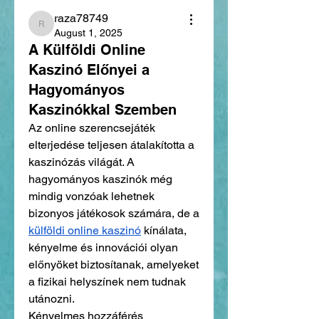
raza78749
raza78749
August 1, 2025
A Külföldi Online
Kaszinó Előnyei a
Hagyományos
Kaszinókkal Szemben
Az online szerencsejáték 
elterjedése teljesen átalakította a 
kaszinózás világát. A 
hagyományos kaszinók még 
mindig vonzóak lehetnek 
bizonyos játékosok számára, de a 
külföldi online kaszinó
 kínálata, 
kényelme és innovációi olyan 
előnyöket biztosítanak, amelyeket 
a fizikai helyszínek nem tudnak 
utánozni.
Kényelmes hozzáférés 