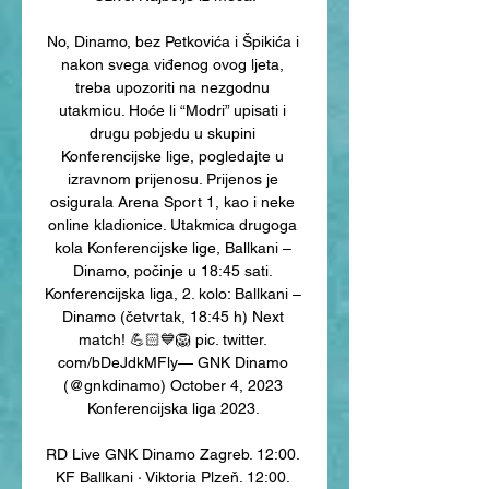
No, Dinamo, bez Petkovića i Špikića i 
nakon svega viđenog ovog ljeta, 
treba upozoriti na nezgodnu 
utakmicu. Hoće li “Modri” upisati i 
drugu pobjedu u skupini 
Konferencijske lige, pogledajte u 
izravnom prijenosu. Prijenos je 
osigurala Arena Sport 1, kao i neke 
online kladionice. Utakmica drugoga 
kola Konferencijske lige, Ballkani – 
Dinamo, počinje u 18:45 sati. 
Konferencijska liga, 2. kolo: Ballkani – 
Dinamo (četvrtak, 18:45 h) Next 
match! 💪🏻💙🦁 pic. twitter. 
com/bDeJdkMFly— GNK Dinamo 
(@gnkdinamo) October 4, 2023 
Konferencijska liga 2023. 

RD Live GNK Dinamo Zagreb. 12:00. 
KF Ballkani · Viktoria Plzeň. 12:00. 