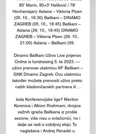
85′ Marin, 90+3′ Halilović / 78′ 
Hovhanisjan) Astana – Viktoria Plzen 
(05. 10., 16:30) Ballkani – DINAMO 
ZAGREB (05. 10., 18:45) Ballkani – 
Astana (26. 10., 18:45) DINAMO 
ZAGREB – Viktoria Plzen (26. 10., 
21:00) Astana – Ballkani (09. 

Dinamo Ballkani Uživo Live prijenos 
Online is fundraising 5. lis 2023. — 
uživo prenose utakmicu KF Ballkani – 
GNK Dinamo Zagreb. Ovu utakmicu 
također možete prenositi uživo preko 
naših kladioničarskih partnera ili ...

kola Konferencijske lige? Meriton 
Korenica i Albion Rrahmani, dvojica 
važnih igrača Ballkana iz prošle 
sezone, više nisu u svlačionici, no i 
dalje se radi o ozbiljnoj ekipi. To 
naglašava i Andrej Panadić u 