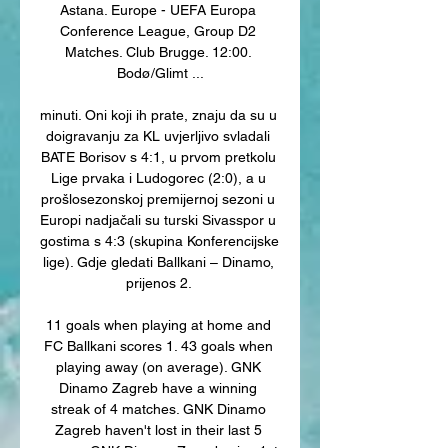
Astana. Europe - UEFA Europa 
Conference League, Group D2 
Matches. Club Brugge. 12:00. 
Bodø/Glimt ...

minuti. Oni koji ih prate, znaju da su u 
doigravanju za KL uvjerljivo svladali 
BATE Borisov s 4:1, u prvom pretkolu 
Lige prvaka i Ludogorec (2:0), a u 
prošlosezonskoj premijernoj sezoni u 
Europi nadjačali su turski Sivasspor u 
gostima s 4:3 (skupina Konferencijske 
lige). Gdje gledati Ballkani – Dinamo, 
prijenos 2. 

11 goals when playing at home and 
FC Ballkani scores 1. 43 goals when 
playing away (on average). GNK 
Dinamo Zagreb have a winning 
streak of 4 matches. GNK Dinamo 
Zagreb haven't lost in their last 5 