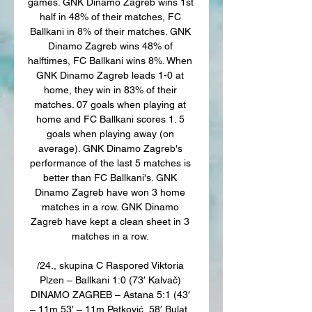
games. GNK Dinamo Zagreb wins 1st 
half in 48% of their matches, FC 
Ballkani in 8% of their matches. GNK 
Dinamo Zagreb wins 48% of 
halftimes, FC Ballkani wins 8%. When 
GNK Dinamo Zagreb leads 1-0 at 
home, they win in 83% of their 
matches. 07 goals when playing at 
home and FC Ballkani scores 1. 5 
goals when playing away (on 
average). GNK Dinamo Zagreb's 
performance of the last 5 matches is 
better than FC Ballkani's. GNK 
Dinamo Zagreb have won 3 home 
matches in a row. GNK Dinamo 
Zagreb have kept a clean sheet in 3 
matches in a row. 

/24., skupina C Raspored Viktoria 
Plzen – Ballkani 1:0 (73′ Kalvač) 
DINAMO ZAGREB – Astana 5:1 (43′ 
– 11m 53′ – 11m Petković, 58′ Bulat, 