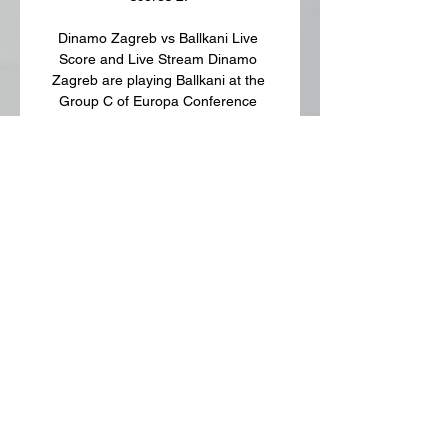
Dinamo Zagreb vs Ballkani Live 
Score and Live Stream Dinamo 
Zagreb are playing Ballkani at the 
Group C of Europa Conference 
League on December 14. The match 
will kick off 20:00 UTC. ScoreBat is 
covering Dinamo ...
1
0
Write a comment...
Newest
Md. Jafar Iqbal
Dec 14, 2023