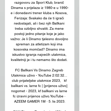
razgovoru za Sport Klub, branič 
Dinama s prijelaza iz 1980-e u 1990-
e i donedavni trener kluba s Kosova, 
Ferizaja: Svakako da će ti igrači 
nedostajati, ali i bez njih Ballkani 
treba ozbiljno shvatiti. Za mene 
postoji jedno pitanje koje je jako 
važno: Je li Dinamo tjelesno dovoljno 
spreman za atletizam koji ima 
kosovska momčad? Dinamo ima 
iskustvo igranja najvećih utakmica, 
kvalitetniji je i tu nemamo što dodati. 

FC Ballkani Vs Dinamo Zagreb 
Utakmica uživo - YouTube 2:02:32... 
club prijateljske utakmice 2023,   kf 
ballkani vs. larne fc | [prijenos uživo] 
nogomet - 2023, kf ballkani vs larne 
fc izravni prijenos uživo.YouTube · 
AZEEM GAMER 1M · 5. lis 2023.
