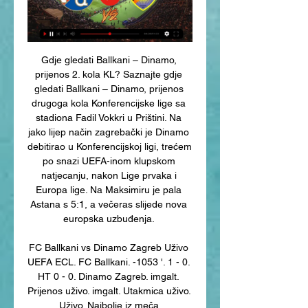
Gdje gledati Ballkani – Dinamo, 
prijenos 2. kola KL? Saznajte gdje 
gledati Ballkani – Dinamo, prijenos 
drugoga kola Konferencijske lige sa 
stadiona Fadil Vokkri u Prištini. Na 
jako lijep način zagrebački je Dinamo 
debitirao u Konferencijskoj ligi, trećem 
po snazi UEFA-inom klupskom 
natjecanju, nakon Lige prvaka i 
Europa lige. Na Maksimiru je pala 
Astana s 5:1, a večeras slijede nova 
europska uzbuđenja. 

FC Ballkani vs Dinamo Zagreb Uživo 
UEFA ECL. FC Ballkani. -1053 '. 1 - 0. 
HT 0 - 0. Dinamo Zagreb. imgalt. 
Prijenos uživo. imgalt. Utakmica uživo. 
Uživo. Najbolje iz meča.
