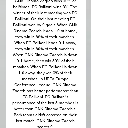
GNK Dinamo Zagreb wins 49% of 
halftimes, FC Ballkani wins 8%. The 
winner of their last meeting was FC 
Ballkani. On their last meeting FC 
Ballkani won by 2 goals. When GNK 
Dinamo Zagreb leads 1-0 at home, 
they win in 82% of their matches. 
When FC Ballkani leads 0-1 away, 
they win in 80% of their matches. 
When GNK Dinamo Zagreb is down 
0-1 home, they win 50% of their 
matches. When FC Ballkani is down 
1-0 away, they win 0% of their 
matches. In UEFA Europa 
Conference League, GNK Dinamo 
Zagreb has better performance than 
FC Ballkani. FC Ballkani's 
performance of the last 5 matches is 
better than GNK Dinamo Zagreb's. 
Both teams didn't concede on their 
last match. GNK Dinamo Zagreb 
scores 2. 
