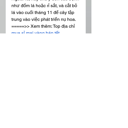
như đốm lá hoặc rỉ sắt, và cắt bỏ 
lá vào cuối tháng 11 để cây tập 
trung vào việc phát triển nụ hoa.
=====>> Xem thêm: Top địa chỉ 
mua sỉ mai vàng bán tết
Lưu ý khi chăm sóc cây mai 
sau Tết
Cần ngắt bỏ toàn bộ hoa, lá và nụ 
để cây không bị suy yếu và có thể 
tập trung dưỡng chất vào việc 
phát triển.
Để cây mai ngoài không gian tự 
nhiên để cây hấp thụ dưỡng chất 
tốt nhất.
Tránh tác động vào phần đất xung 
quanh bộ rễ để không làm tổn 
thương cây.
Chăm sóc cây mai sau Tết không 