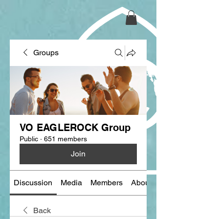
Groups
VO EAGLEROCK Group
Public
·
651 members
Join
Discussion
Media
Members
About
Back