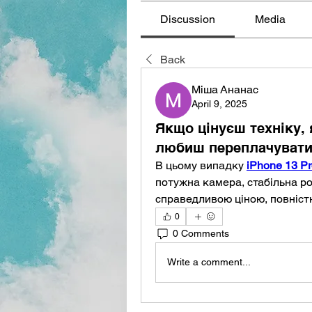
Discussion
Media
Back
Міша Ананас
April 9, 2025
Якщо цінуєш техніку, 
любиш переплачуват
В цьому випадку 
iPhone 13 P
потужна камера, стабільна ро
справедливою ціною, повністю
0
0 Comments
Write a comment...