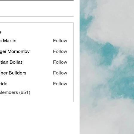
s
a Martin
Follow
gei Momontov
Follow
stian Bollat
Follow
ner Builders
Follow
ide
Follow
 Members (651)