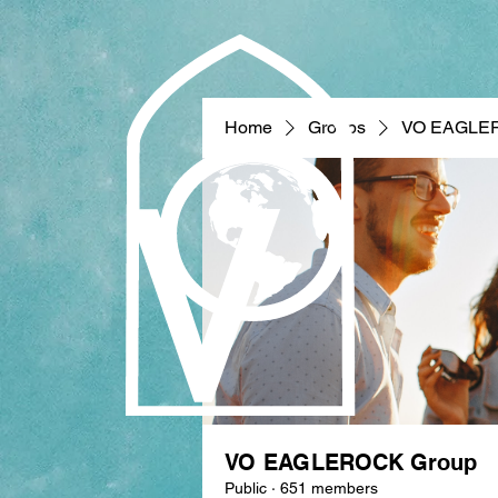
Home
Groups
VO EAGLE
VO EAGLEROCK Group
Public
·
651 members