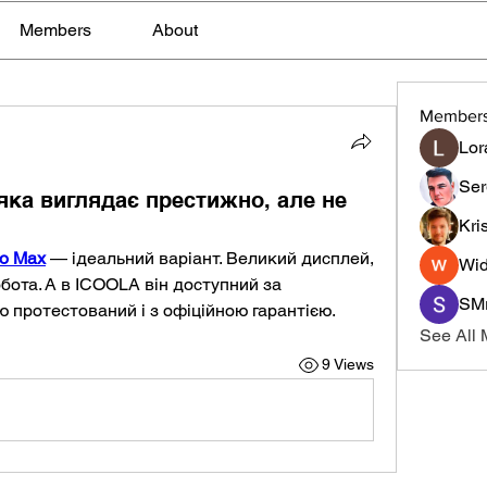
Members
About
Member
Lor
Ser
яка виглядає престижно, але не
Kri
и
ro Max
 — ідеальний варіант. Великий дисплей, 
Wid
бота. А в ICOOLA він доступний за 
SMr
 протестований і з офіційною гарантією.
See All
9 Views