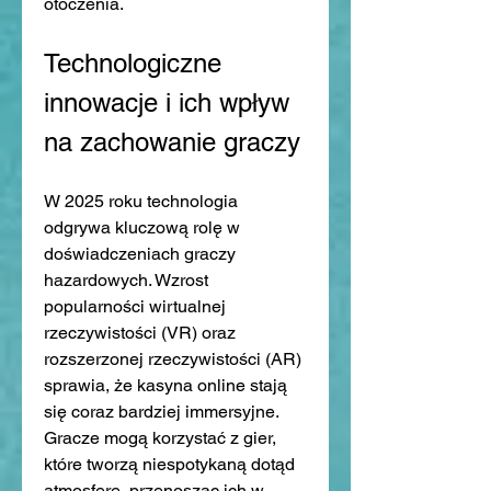
otoczenia.
Technologiczne 
innowacje i ich wpływ 
na zachowanie graczy
W 2025 roku technologia 
odgrywa kluczową rolę w 
doświadczeniach graczy 
hazardowych. Wzrost 
popularności wirtualnej 
rzeczywistości (VR) oraz 
rozszerzonej rzeczywistości (AR) 
sprawia, że kasyna online stają 
się coraz bardziej immersyjne. 
Gracze mogą korzystać z gier, 
które tworzą niespotykaną dotąd 
atmosferę, przenosząc ich w 