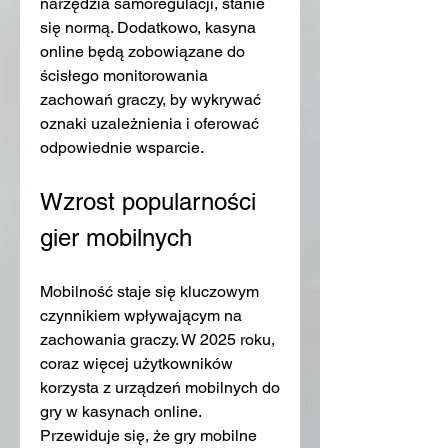
narzędzia samoregulacji, stanie 
się normą. Dodatkowo, kasyna 
online będą zobowiązane do 
ścisłego monitorowania 
zachowań graczy, by wykrywać 
oznaki uzależnienia i oferować 
odpowiednie wsparcie.
Wzrost popularności 
gier mobilnych
Mobilność staje się kluczowym 
czynnikiem wpływającym na 
zachowania graczy. W 2025 roku, 
coraz więcej użytkowników 
korzysta z urządzeń mobilnych do 
gry w kasynach online. 
Przewiduje się, że gry mobilne 