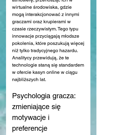
wirtualne środowiska, gdzie 
mogą interakcjonować z innymi 
graczami oraz krupierami w 
czasie rzeczywistym. Tego typu 
innowacje przyciągają młodsze 
pokolenia, które poszukują więcej 
niż tylko tradycyjnego hazardu. 
Analitycy przewidują, że te 
technologie staną się standardem 
w ofercie kasyn online w ciągu 
najbliższych lat.
Psychologia gracza: 
zmieniające się 
motywacje i 
preferencje