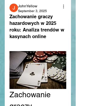
JohnYellow
September 3, 2025
Zachowanie graczy
hazardowych w 2025
roku: Analiza trendów w
kasynach online
Zachowanie 
graczy 