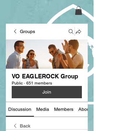
Groups
VO EAGLEROCK Group
Public
·
651 members
Join
Discussion
Media
Members
About
Back