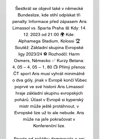
Šestkrát se objevil také v německé 
Bundeslize, kde stihl odpískat tři 
penalty. Informace před zápasem Aris 
Limassol vs. Sparta Praha 📅 Kdy: 14. 
12. 2023 od 21:00 🌍 Kde: 
Alphamega Stadium, Kolossi 🏆 
Soutěž: Základní skupina Evropské 
ligy 2023/24 ⚽ Rozhodčí: Harm 
Osmers, Německo ✅ Kurzy Betana: 
4, 05 – 4, 05 – 1, 80 📺 Přímý přenos: 
ČT sport Aris musí vyhrát minimálně 
o dva góly, jinak v Evropě končí Vůbec 
poprvé ve své historii Aris Limassol 
hraje základní skupinu evropských 
pohárů. Účast v Evropě si kyperský 
mistr může ještě protáhnout, v 
Evropské lize už to ale nebude. Aris 
může na jaře pokračovat v 
Konferenční lize. 

Sparta od začátku dominovala a ani 