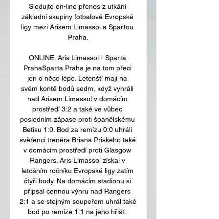
Sledujte on-line přenos z utkání 
základní skupiny fotbalové Evropské 
ligy mezi Arisem Limassol a Spartou 
Praha.

ONLINE: Aris Limassol - Sparta 
PrahaSparta Praha je na tom přeci 
jen o něco lépe. Letenští mají na 
svém kontě bodů sedm, když vyhráli 
nad Arisem Limassol v domácím 
prostředí 3:2 a také ve vůbec 
posledním zápase proti španělskému 
Betisu 1:0. Bod za remízu 0:0 uhráli 
svěřenci trenéra Briana Priskeho také 
v domácím prostředí proti Glasgow 
Rangers. Aris Limassol získal v 
letošním ročníku Evropské ligy zatím 
čtyři body. Na domácím stadionu si 
připsal cennou výhru nad Rangers 
2:1 a se stejným soupeřem uhrál také 
bod po remíze 1:1 na jeho hřišti. 
