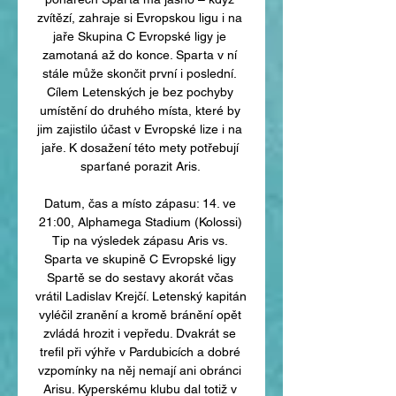
zvítězí, zahraje si Evropskou ligu i na 
jaře Skupina C Evropské ligy je 
zamotaná až do konce. Sparta v ní 
stále může skončit první i poslední. 
Cílem Letenských je bez pochyby 
umístění do druhého místa, které by 
jim zajistilo účast v Evropské lize i na 
jaře. K dosažení této mety potřebují 
sparťané porazit Aris. 

Datum, čas a místo zápasu: 14. ve 
21:00, Alphamega Stadium (Kolossi) 
Tip na výsledek zápasu Aris vs. 
Sparta ve skupině C Evropské ligy 
Spartě se do sestavy akorát včas 
vrátil Ladislav Krejčí. Letenský kapitán 
vyléčil zranění a kromě bránění opět 
zvládá hrozit i vepředu. Dvakrát se 
trefil při výhře v Pardubicích a dobré 
vzpomínky na něj nemají ani obránci 
Arisu. Kyperskému klubu dal totiž v 