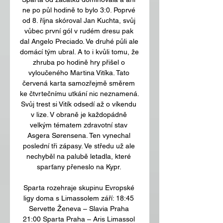
ne po půl hodině to bylo 3:0. Poprvé 
od 8. října skóroval Jan Kuchta, svůj 
vůbec první gól v rudém dresu pak 
dal Angelo Preciado. Ve druhé půli ale 
domácí tým ubral. A to i kvůli tomu, že 
zhruba po hodině hry přišel o 
vyloučeného Martina Vitíka. Tato 
červená karta samozřejmě směrem 
ke čtvrtečnímu utkání nic neznamená. 
Svůj trest si Vitík odsedí až o víkendu 
v lize. V obraně je každopádně 
velkým tématem zdravotní stav 
Asgera Sørensena. Ten vynechal 
poslední tři zápasy. Ve středu už ale 
nechyběl na palubě letadla, které 
sparťany přeneslo na Kypr. 

Sparta rozehraje skupinu Evropské 
ligy doma s Limassolem září: 18:45 
Servette Ženeva – Slavia Praha 
21:00 Sparta Praha – Aris Limassol 