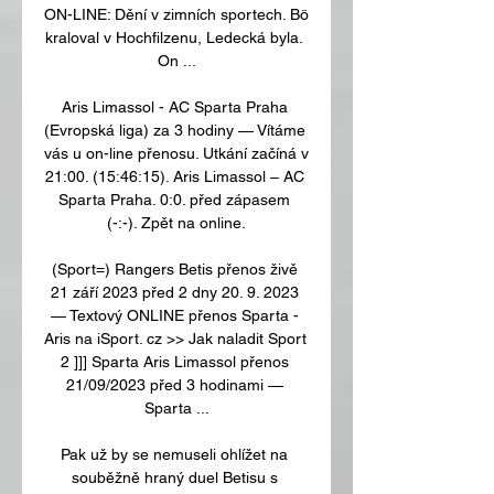
ON-LINE: Dění v zimních sportech. Bö 
kraloval v Hochfilzenu, Ledecká byla. 
On ...

Aris Limassol - AC Sparta Praha 
(Evropská liga) za 3 hodiny — Vítáme 
vás u on-line přenosu. Utkání začíná v 
21:00. (15:46:15). Aris Limassol – AC 
Sparta Praha. 0:0. před zápasem 
(-:-). Zpět na online.

(Sport=) Rangers Betis přenos živě 
21 září 2023 před 2 dny 20. 9. 2023 
— Textový ONLINE přenos Sparta - 
Aris na iSport. cz >> Jak naladit Sport 
2 ]]] Sparta Aris Limassol přenos 
21/09/2023 před 3 hodinami — 
Sparta ...

Pak už by se nemuseli ohlížet na 
souběžně hraný duel Betisu s 