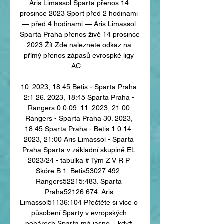
Aris Limassol Sparta přenos 14 
prosince 2023 Sport před 2 hodinami 
— před 4 hodinami — Aris Limassol 
Sparta Praha přenos živě 14 prosince 
2023 Žít Zde naleznete odkaz na 
přímý přenos zápasů evrospké ligy 
AC ...

10. 2023, 18:45 Betis - Sparta Praha 
2:1 26. 2023, 18:45 Sparta Praha - 
Rangers 0:0 09. 11. 2023, 21:00 
Rangers - Sparta Praha 30. 2023, 
18:45 Sparta Praha - Betis 1:0 14. 
2023, 21:00 Aris Limassol - Sparta 
Praha Sparta v základní skupině EL 
2023/24 - tabulka # Tým Z V R P 
Skóre B 1. Betis53027:492. 
Rangers52215:483. Sparta 
Praha52126:674. Aris 
Limassol51136:104 Přečtěte si více o 
působení Sparty v evropských 
pohárech Sparta má jasno – když 