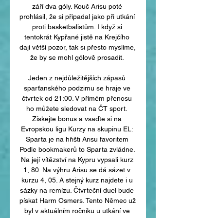
září dva góly. Kouč Arisu poté 
prohlásil, že si připadal jako při utkání 
proti basketbalistům. I když si 
tentokrát Kypřané jistě na Krejčího 
dají větší pozor, tak si přesto myslíme, 
že by se mohl gólově prosadit. 

Jeden z nejdůležitějších zápasů 
sparťanského podzimu se hraje ve 
čtvrtek od 21:00. V přímém přenosu 
ho můžete sledovat na ČT sport. 
Získejte bonus a vsaďte si na 
Evropskou ligu Kurzy na skupinu EL: 
Sparta je na hřišti Arisu favoritem 
Podle bookmakerů to Sparta zvládne. 
Na její vítězství na Kypru vypsali kurz 
1, 80. Na výhru Arisu se dá sázet v 
kurzu 4, 05. A stejný kurz najdete i u 
sázky na remízu. Čtvrteční duel bude 
pískat Harm Osmers. Tento Němec už 
byl v aktuálním ročníku u utkání ve 