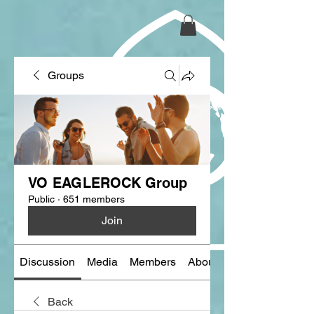
Groups
VO EAGLEROCK Group
Public
·
651 members
Join
Discussion
Media
Members
About
Back