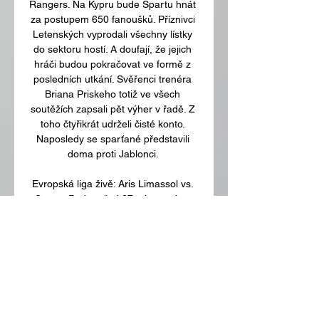
Rangers. Na Kypru bude Spartu hnát 
za postupem 650 fanoušků. Příznivci 
Letenských vyprodali všechny lístky 
do sektoru hostí. A doufají, že jejich 
hráči budou pokračovat ve formě z 
posledních utkání. Svěřenci trenéra 
Briana Priskeho totiž ve všech 
soutěžích zapsali pět výher v řadě. Z 
toho čtyřikrát udrželi čisté konto. 
Naposledy se sparťané představili 
doma proti Jablonci. 

Evropská liga živě: Aris Limassol vs. 
Sparta Praha před 27 minutami — 
Pokud vyhraje na půdě Arisu 
Limassol, tak si Evropskou ligu 
zahraje i na jaře. V zamotané skupině 
C ale stále může skončit první i 
poslední.

Aris Limassol Sparta Praha přenos 
živě 14 prosince 2023 před 5 