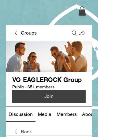
Groups
VO EAGLEROCK Group
Public
·
651 members
Join
Discussion
Media
Members
About
Back