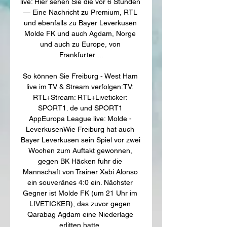
live: Hier sehen Sie die vor 6 Stunden 
— Eine Nachricht zu Premium, RTL 
und ebenfalls zu Bayer Leverkusen 
Molde FK und auch Agdam, Norge 
und auch zu Europe, von 
Frankfurter ...

So können Sie Freiburg - West Ham 
live im TV & Stream verfolgen:TV: 
RTL+Stream: RTL+Liveticker: 
SPORT1. de und SPORT1 
AppEuropa League live: Molde - 
LeverkusenWie Freiburg hat auch 
Bayer Leverkusen sein Spiel vor zwei 
Wochen zum Auftakt gewonnen, 
gegen BK Häcken fuhr die 
Mannschaft von Trainer Xabi Alonso 
ein souveränes 4:0 ein. Nächster 
Gegner ist Molde FK (um 21 Uhr im 
LIVETICKER), das zuvor gegen 
Qarabag Agdam eine Niederlage 
erlitten hatte. 
