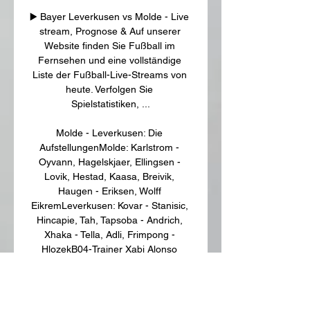
▶️ Bayer Leverkusen vs Molde - Live 
stream, Prognose & Auf unserer 
Website finden Sie Fußball im 
Fernsehen und eine vollständige 
Liste der Fußball-Live-Streams von 
heute. Verfolgen Sie 
Spielstatistiken, ...

Molde - Leverkusen: Die 
AufstellungenMolde: Karlstrom - 
Oyvann, Hagelskjaer, Ellingsen - 
Lovik, Hestad, Kaasa, Breivik, 
Haugen - Eriksen, Wolff 
EikremLeverkusen: Kovar - Stanisic, 
Hincapie, Tah, Tapsoba - Andrich, 
Xhaka - Tella, Adli, Frimpong - 
HlozekB04-Trainer Xabi Alonso 
verzichtet derweil auf einige Top-
Kräfte. Sowohl Top-Stürmer Victor 
Boniface, der deutsche 
Nationalspieler Jonas Hofmann als 