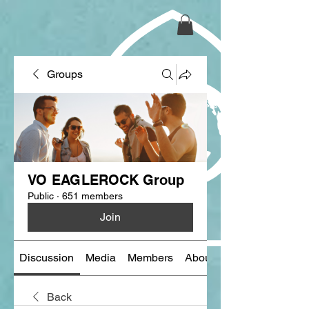
Groups
VO EAGLEROCK Group
Public
·
651 members
Join
Discussion
Media
Members
About
Back