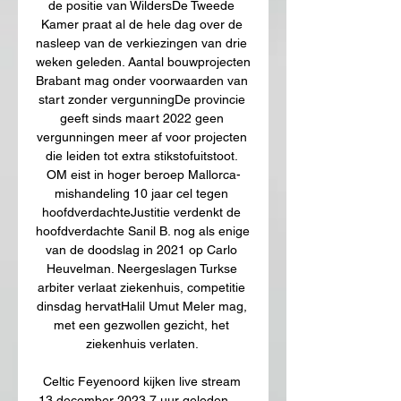
de positie van WildersDe Tweede 
Kamer praat al de hele dag over de 
nasleep van de verkiezingen van drie 
weken geleden. Aantal bouwprojecten 
Brabant mag onder voorwaarden van 
start zonder vergunningDe provincie 
geeft sinds maart 2022 geen 
vergunningen meer af voor projecten 
die leiden tot extra stikstofuitstoot. 
OM eist in hoger beroep Mallorca-
mishandeling 10 jaar cel tegen 
hoofdverdachteJustitie verdenkt de 
hoofdverdachte Sanil B. nog als enige 
van de doodslag in 2021 op Carlo 
Heuvelman. Neergeslagen Turkse 
arbiter verlaat ziekenhuis, competitie 
dinsdag hervatHalil Umut Meler mag, 
met een gezwollen gezicht, het 
ziekenhuis verlaten. 

Celtic Feyenoord kijken live stream 
13 december 2023 7 uur geleden — 