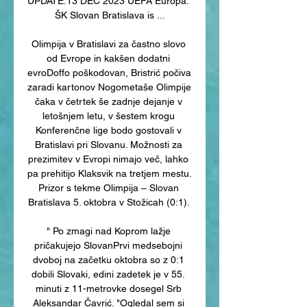
UPDATE:13 DEC 2023 UEFA Europa. 
ŠK Slovan Bratislava is ...

Olimpija v Bratislavi za častno slovo 
od Evrope in kakšen dodatni 
evroDoffo poškodovan, Bristrić počiva 
zaradi kartonov Nogometaše Olimpije 
čaka v četrtek še zadnje dejanje v 
letošnjem letu, v šestem krogu 
Konferenčne lige bodo gostovali v 
Bratislavi pri Slovanu. Možnosti za 
prezimitev v Evropi nimajo več, lahko 
pa prehitijo Klaksvik na tretjem mestu. 
Prizor s tekme Olimpija – Slovan 
Bratislava 5. oktobra v Stožicah (0:1). 

" Po zmagi nad Koprom lažje 
pričakujejo SlovanPrvi medsebojni 
dvoboj na začetku oktobra so z 0:1 
dobili Slovaki, edini zadetek je v 55. 
minuti z 11-metrovke dosegel Srb 
Aleksandar Čavrić. "Ogledal sem si 