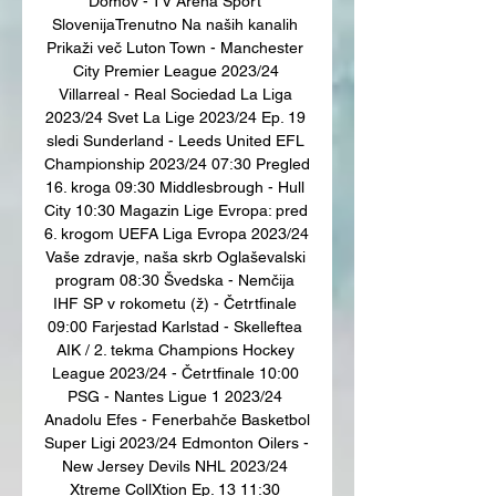
Domov - TV Arena Sport 
SlovenijaTrenutno Na naših kanalih 
Prikaži več Luton Town - Manchester 
City Premier League 2023/24 
Villarreal - Real Sociedad La Liga 
2023/24 Svet La Lige 2023/24 Ep. 19 
sledi Sunderland - Leeds United EFL 
Championship 2023/24 07:30 Pregled 
16. kroga 09:30 Middlesbrough - Hull 
City 10:30 Magazin Lige Evropa: pred 
6. krogom UEFA Liga Evropa 2023/24 
Vaše zdravje, naša skrb Oglaševalski 
program 08:30 Švedska - Nemčija 
IHF SP v rokometu (ž) - Četrtfinale 
09:00 Farjestad Karlstad - Skelleftea 
AIK / 2. tekma Champions Hockey 
League 2023/24 - Četrtfinale 10:00 
PSG - Nantes Ligue 1 2023/24 
Anadolu Efes - Fenerbahče Basketbol 
Super Ligi 2023/24 Edmonton Oilers - 
New Jersey Devils NHL 2023/24 
Xtreme CollXtion Ep. 13 11:30 