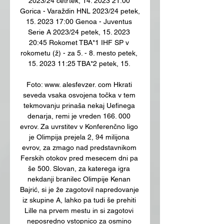
2023/24 četrtek, 14. 2023 21:00 
Gorica - Varaždin HNL 2023/24 petek, 
15. 2023 17:00 Genoa - Juventus 
Serie A 2023/24 petek, 15. 2023 
20:45 Rokomet TBA*1 IHF SP v 
rokometu (ž) - za 5. - 8. mesto petek, 
15. 2023 11:25 TBA*2 petek, 15. 

Foto: www. alesfevzer. com Hkrati 
seveda vsaka osvojena točka v tem 
tekmovanju prinaša nekaj Uefinega 
denarja, remi je vreden 166. 000 
evrov. Za uvrstitev v Konferenčno ligo 
je Olimpija prejela 2, 94 milijona 
evrov, za zmago nad predstavnikom 
Ferskih otokov pred mesecem dni pa 
še 500. Slovan, za katerega igra 
nekdanji branilec Olimpije Kenan 
Bajrić, si je že zagotovil napredovanje 
iz skupine A, lahko pa tudi še prehiti 
Lille na prvem mestu in si zagotovi 
neposredno vstopnico za osmino 