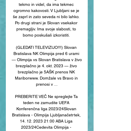
tekmo in videl, da ima tekmec 
ogromno kakovosti. V Ljubljani se je 
še zaprl in zato seveda ni bilo lahko. 
Po drugi strani je Slovan vsekakor 
premagljiv. Ima svoje slabosti, to 
bomo poskušali izkoristiti. 

(GLEDATI TELEVIZIJO!!!) Slovan 
Bratislava NK Olimpija pred 6 urami 
— Olimpija vs Slovan Bratislava v živo 
brezplačno je 4. okt. 2023 — živo 
brezplačno je 5AŠK ‎prenos NK 
Mariborwww. Domžale vs Bravo in 
prenosi v ...

PREBERITE VEČ Ne spreglejte Ta 
teden ne zamudite UEFA 
Konferenčna liga 2023/24Slovan 
Bratislava - Olimpija Ljubljanačetrtek, 
14. 12. 2023 21:00 ABA Liga 
2023/24Cedevita Olimpija - 