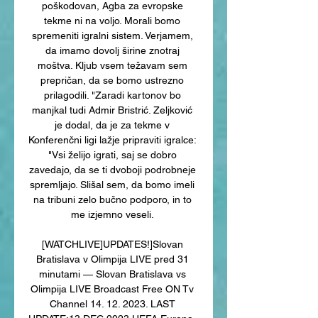
poškodovan, Agba za evropske 
tekme ni na voljo. Morali bomo 
spremeniti igralni sistem. Verjamem, 
da imamo dovolj širine znotraj 
moštva. Kljub vsem težavam sem 
prepričan, da se bomo ustrezno 
prilagodili. "Zaradi kartonov bo 
manjkal tudi Admir Bristrić. Zeljković 
je dodal, da je za tekme v 
Konferenčni ligi lažje pripraviti igralce: 
"Vsi želijo igrati, saj se dobro 
zavedajo, da se ti dvoboji podrobneje 
spremljajo. Slišal sem, da bomo imeli 
na tribuni zelo bučno podporo, in to 
me izjemno veseli. 

[WATCHLIVE]UPDATES!]Slovan 
Bratislava v Olimpija LIVE pred 31 
minutami — Slovan Bratislava vs 
Olimpija LIVE Broadcast Free ON Tv 
Channel 14. 12. 2023. LAST 