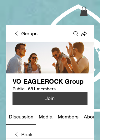
Groups
VO EAGLEROCK Group
Public
·
651 members
Join
Discussion
Media
Members
About
Back