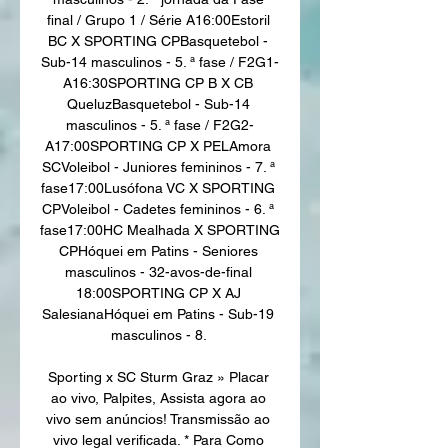
final / Grupo 1 / Série A16:00Estoril 
BC X SPORTING CPBasquetebol - 
Sub-14 masculinos - 5. ª fase / F2G1-
A16:30SPORTING CP B X CB 
QueluzBasquetebol - Sub-14 
masculinos - 5. ª fase / F2G2-
A17:00SPORTING CP X PELAmora 
SCVoleibol - Juniores femininos - 7. ª 
fase17:00Lusófona VC X SPORTING 
CPVoleibol - Cadetes femininos - 6. ª 
fase17:00HC Mealhada X SPORTING 
CPHóquei em Patins - Seniores 
masculinos - 32-avos-de-final 
18:00SPORTING CP X AJ 
SalesianaHóquei em Patins - Sub-19 
masculinos - 8. 

Sporting x SC Sturm Graz » Placar 
ao vivo, Palpites, Assista agora ao 
vivo sem anúncios! Transmissão ao 
vivo legal verificada. * Para Como 