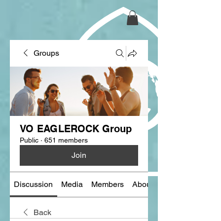
Groups
VO EAGLEROCK Group
Public
·
651 members
Join
Discussion
Media
Members
About
Back