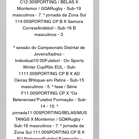
C12:30SPORTING / BELAS X 
Montemor / GDARugby - Sub-19 
masculinos - 7. ª jornada da Zona Sul 
114:00SPORTING CP B X Samora 
CorreiaAndebol - Sub-16 B 
masculinos - 3. 

ª sessão do Campeonato Distrital de 
JovensXadrez - 
Individual10:00Futebol - On Sports 
Winter CupPólo EUL - Sub-
1111:00SPORTING CP B X AD 
Oeiras BHóquei em Patins - Sub-15 
masculinos - 5. ª fase / Série 
F11:00SPORTING CP X "Os 
Belenenses"Futebol Formação - Sub-
14 - 10. ª 
jornada11:00SPORTING/BELAS/MUS
TANGS X Montemor / GDARugby - 
Sub-16 masculinos - 7. ª jornada da 
Zona Sul 111:00SPORTING CP B X 
SU SintrenseFutebol Formação - 