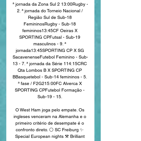
ª jornada da Zona Sul 2 13:00Rugby - 
2. ª jornada do Torneio Nacional / 
Região Sul de Sub-18 
FemininosRugby - Sub-18 
femininos13:45CF Oeiras X 
SPORTING CPFutsal - Sub-19 
masculinos - 9. ª 
jornada13:45SPORTING CP X SG 
SacavenenseFutebol Feminino - Sub-
13 - 7. ª jornada da Série 114:15CRC 
Qta Lombos B X SPORTING CP 
BBasquetebol - Sub-14 femininos - 5. 
ª fase / F2G215:00FC Alverca X 
SPORTING CPFutebol Formação - 
Sub-19 - 15. 

O West Ham joga pelo empate. Os 
ingleses venceram na Alemanha e o 
primeiro critério de desempate é o 
confronto direto. ⚪️ SC Freiburg ✨ 
Special European nights ⚒️ Brilliant 