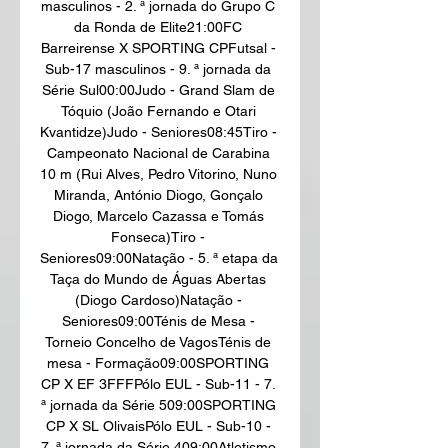
masculinos - 2. ª jornada do Grupo C 
da Ronda de Elite21:00FC 
Barreirense X SPORTING CPFutsal - 
Sub-17 masculinos - 9. ª jornada da 
Série Sul00:00Judo - Grand Slam de 
Tóquio (João Fernando e Otari 
Kvantidze)Judo - Seniores08:45Tiro - 
Campeonato Nacional de Carabina 
10 m (Rui Alves, Pedro Vitorino, Nuno 
Miranda, António Diogo, Gonçalo 
Diogo, Marcelo Cazassa e Tomás 
Fonseca)Tiro - 
Seniores09:00Natação - 5. ª etapa da 
Taça do Mundo de Águas Abertas 
(Diogo Cardoso)Natação - 
Seniores09:00Ténis de Mesa - 
Torneio Concelho de VagosTénis de 
mesa - Formação09:00SPORTING 
CP X EF 3FFFPólo EUL - Sub-11 - 7. 
ª jornada da Série 509:00SPORTING 
CP X SL OlivaisPólo EUL - Sub-10 - 
7. ª jornada da Série 409:00Atletismo 