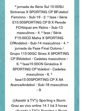
ª jornada da Série Sul 15:00SU 
Sintrense X SPORTING CP BFutebol 
Feminino - Sub-19 - 2. ª fase / Série 
E15:00SPORTING CP B X Parede 
FCHóquei em Patins - Sub-13 
masculinos - 4. ª fase / Série 
F15:00CD Mafra X SPORTING 
CPAndebol - Sub-14 masculinos - 4. ª 
jornada da Fase Final Outono / 
Grupo 115:00GC Sines X SPORTING 
CP BVoleibol - Cadetes masculinos - 
6. ª fase15:00CN Ginástica X 
SPORTING CP Voleibol - Cadetes 
masculinos - 6. ª 
fase15:00SPORTING CP X AA 
AvancaAndebol - Sub-18 masculinos 
- 9. 

((Assistir à TV*)) Sporting x Sturm 
Graz ao vivo online 14.1 há 3 horas 
— (Assistir à TV*)) Sporting x Sturm 