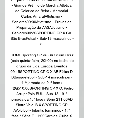
- Grande Prémio de Marcha Atlética 
de Celorico da Beira / Memorial 
Carlos AmaralAtletismo - 
Seniores09:00Atletismo - Provas de 
Preparação da AASAtletismo - 
Seniores09:30SPORTING CP X CA 
São BrásFutsal - Sub-13 masculinos - 
8. 

HOMESporting CP vs. SK Sturm Graz 
(esta quinta-feira, 20h00) no fecho do 
grupo da Liga Europa Eventos 
09:15SPORTING CP C X AE Física D. 
BBasquetebol - Sub-14 masculinos - 
4. ª jornada da 2. ª fase / 
F2G510:00SPORTING CP X C. Pedro 
ArrupePólo EUL - Sub-13 - 9. ª 
jornada da 1. ª fase / Série 211:00AD 
Sintra Volei B X SPORTING CP 
AVoleibol - Infantis femininos - 1. ª 
fase / Série F 11:00Carnide Clube X 