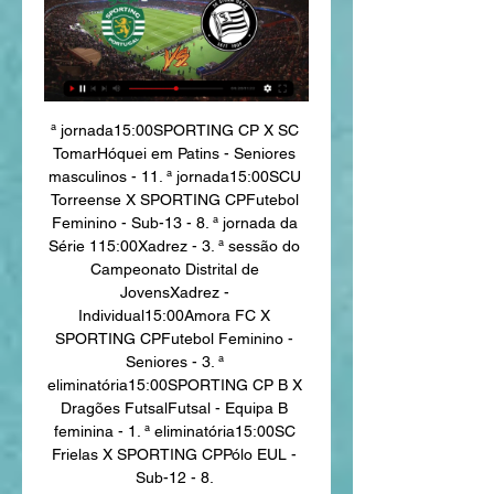
ª jornada15:00SPORTING CP X SC 
TomarHóquei em Patins - Seniores 
masculinos - 11. ª jornada15:00SCU 
Torreense X SPORTING CPFutebol 
Feminino - Sub-13 - 8. ª jornada da 
Série 115:00Xadrez - 3. ª sessão do 
Campeonato Distrital de 
JovensXadrez - 
Individual15:00Amora FC X 
SPORTING CPFutebol Feminino - 
Seniores - 3. ª 
eliminatória15:00SPORTING CP B X 
Dragões FutsalFutsal - Equipa B 
feminina - 1. ª eliminatória15:00SC 
Frielas X SPORTING CPPólo EUL - 
Sub-12 - 8. 
