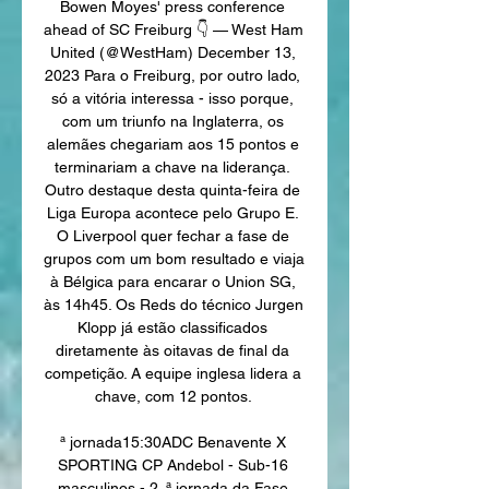
Bowen Moyes' press conference 
ahead of SC Freiburg 👇 — West Ham 
United (@WestHam) December 13, 
2023 Para o Freiburg, por outro lado, 
só a vitória interessa - isso porque, 
com um triunfo na Inglaterra, os 
alemães chegariam aos 15 pontos e 
terminariam a chave na liderança. 
Outro destaque desta quinta-feira de 
Liga Europa acontece pelo Grupo E. 
O Liverpool quer fechar a fase de 
grupos com um bom resultado e viaja 
à Bélgica para encarar o Union SG, 
às 14h45. Os Reds do técnico Jurgen 
Klopp já estão classificados 
diretamente às oitavas de final da 
competição. A equipe inglesa lidera a 
chave, com 12 pontos. 

ª jornada15:30ADC Benavente X 
SPORTING CP Andebol - Sub-16 
masculinos - 2. ª jornada da Fase 