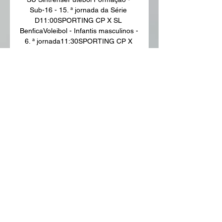
Sub-16 - 15. ª jornada da Série 
D11:00SPORTING CP X SL 
BenficaVoleibol - Infantis masculinos - 
6. ª jornada11:30SPORTING CP X 
Carnide C. (S-22)Basquetebol - 
Seniores femininos - 5. 

(((HOJE@))) Sporting x Sturm ao 
vivo Veja onde assistir 14 d há 4 
horas — (HOJE@))) Sporting x Sturm 
ao vivo Veja onde assistir 14 
dezembro 2023 há 13 horas — Veja 
onde assistir aos jogos de 
Barcelona, ...

Gols e melhores momentos Sturm 
Graz x Sporting pela 21/09/2023 — 
Como e onde assistir ao jogo Sturm 
Graz x Sporting ao vivo. Além do 
Estamos mais preparados agora; 
veremos se isso é comprovado 