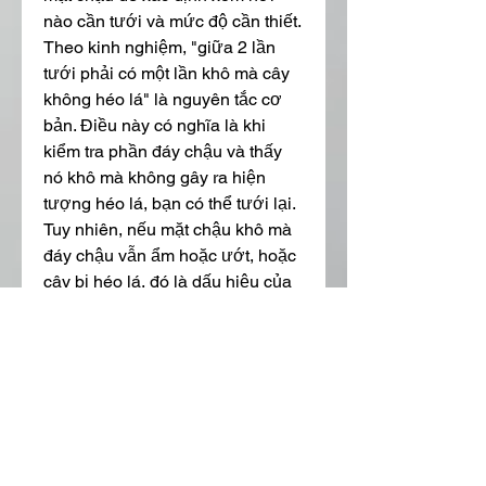
nào cần tưới và mức độ cần thiết. 
Theo kinh nghiệm, "giữa 2 lần 
tưới phải có một lần khô mà cây 
không héo lá" là nguyên tắc cơ 
bản. Điều này có nghĩa là khi 
kiểm tra phần đáy chậu và thấy 
nó khô mà không gây ra hiện 
tượng héo lá, bạn có thể tưới lại. 
Tuy nhiên, nếu mặt chậu khô mà 
đáy chậu vẫn ẩm hoặc ướt, hoặc 
cây bị héo lá, đó là dấu hiệu của 
sự thừa nước và cần điều chỉnh 
cách tưới.
====>> Xem thêm: Tìm hiểu thêm 
về 
hình ảnh cây mai vàng
Ngoài ra, các trường hợp như 
mặt chậu ướt nhưng đáy chậu 
khô, hoặc mặt chậu khô nhưng 