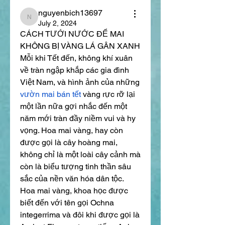
nguyenbich13697
nguyenbich13697
July 2, 2024
CÁCH TƯỚI NƯỚC ĐỂ MAI 
KHÔNG BỊ VÀNG LÁ GÂN XANH
Mỗi khi Tết đến, không khí xuân 
về tràn ngập khắp các gia đình 
Việt Nam, và hình ảnh của những 
vườn mai bán tết
 vàng rực rỡ lại 
một lần nữa gợi nhắc đến một 
năm mới tràn đầy niềm vui và hy 
vọng. Hoa mai vàng, hay còn 
được gọi là cây hoàng mai, 
không chỉ là một loài cây cảnh mà 
còn là biểu tượng tinh thần sâu 
sắc của nền văn hóa dân tộc.
Hoa mai vàng, khoa học được 
biết đến với tên gọi Ochna 
integerrima và đôi khi được gọi là 