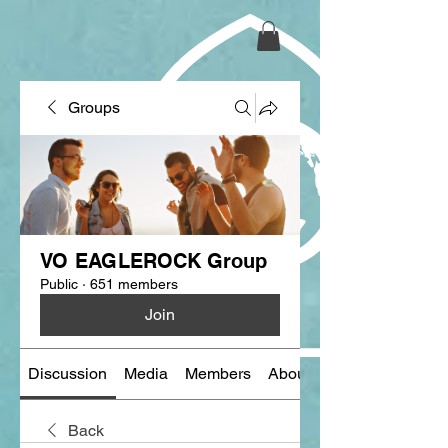
Groups
VO EAGLEROCK Group
Public
·
651 members
Join
Discussion
Media
Members
About
Back