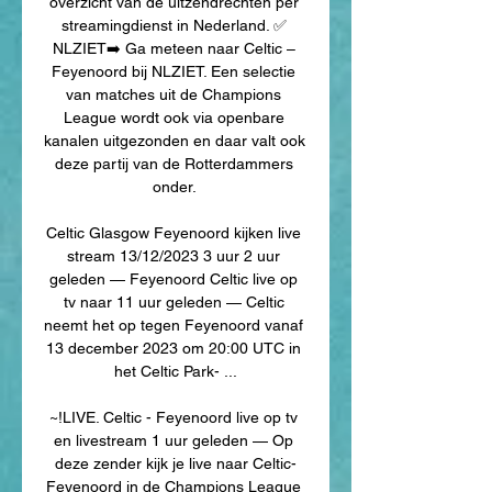
overzicht van de uitzendrechten per 
streamingdienst in Nederland. ✅ 
NLZIET➡️ Ga meteen naar Celtic – 
Feyenoord bij NLZIET. Een selectie 
van matches uit de Champions 
League wordt ook via openbare 
kanalen uitgezonden en daar valt ook 
deze partij van de Rotterdammers 
onder. 

Celtic Glasgow Feyenoord kijken live 
stream 13/12/2023 3 uur 2 uur 
geleden — Feyenoord Celtic live op 
tv naar 11 uur geleden — Celtic 
neemt het op tegen Feyenoord vanaf 
13 december 2023 om 20:00 UTC in 
het Celtic Park- ...

~!LIVE. Celtic - Feyenoord live op tv 
en livestream 1 uur geleden — Op 
deze zender kijk je live naar Celtic-
Feyenoord in de Champions League 