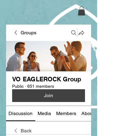
Groups
VO EAGLEROCK Group
Public
·
651 members
Join
Discussion
Media
Members
About
Back