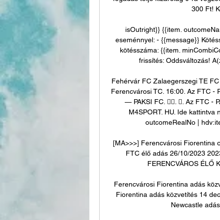
300 Ft! K
isOutright}} {{item. outcomeNa
eseménnyel: - {{message}} Kötéss
kötésszáma: {{item. minCombiC
frissítés: Oddsváltozás! A(
Fehérvár FC Zalaegerszegi TE FC 2
Ferencvárosi TC. 16:00. Az FTC - P
— PAKSI FC. 󰞋󰟠. 󰟝. Az FTC - 
M4SPORT. HU. Ide kattintva né
outcomeRealNo | hdv:it
[MA>>>] Ferencvárosi Fiorentina o
FTC élő adás 26/10/2023 202
FERENCVÁROS ÉLŐ KÖZ
Ferencvárosi Fiorentina adás közv
Fiorentina adás közvetítés 14 d
Newcastle adás 