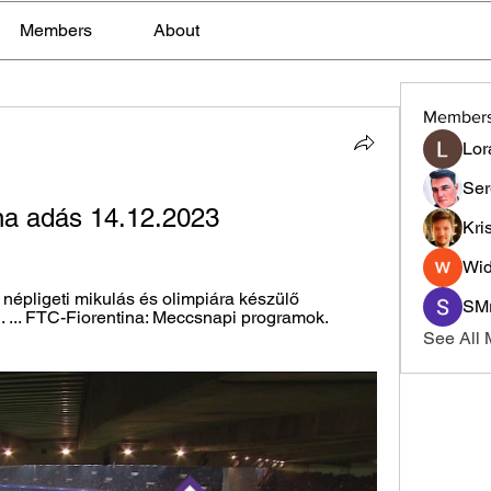
Members
About
Member
Lor
Ser
na adás 14.12.2023
Kri
Wid
, népligeti mikulás és olimpiára készülő 
SMr
 ... FTC-Fiorentina: Meccsnapi programok. 
See All