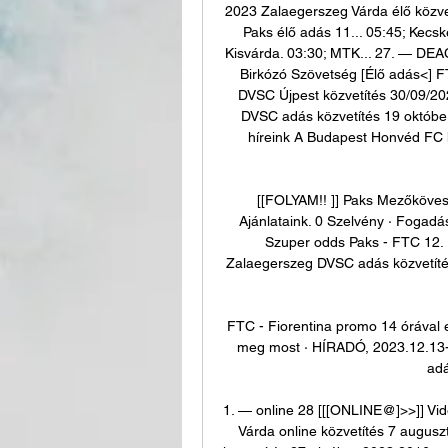
2023 Zalaegerszeg Várda élő közv
Paks élő adás 11... 05:45; Kecsk
Kisvárda. 03:30; MTK... 27. — DEAC
Birkózó Szövetség [Élő adás<] FT
DVSC Újpest közvetítés 30/09/20
DVSC adás közvetítés 19 októbe
híreink A Budapest Honvéd FC hi
[[FOLYAM!! ]] Paks Mezőköves
Ajánlataink. 0 Szelvény · Fogadás
Szuper odds Paks - FTC 12. 10
Zalaegerszeg DVSC adás közvetíté
FTC - Fiorentina promo 14 órával e
meg most · HÍRADÓ, 2023.12.13-i
adá
1. — online 28 [[[ONLINE@]>>]] V
Várda online közvetítés 7 augus