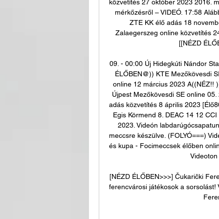
közvetítés 27 október 2023 2016. m
mérkőzésről – VIDEÓ. 17:58 Alábbi
ZTE KK élő adás 18 novembe
Zalaegerszeg online közvetítés 2
[[NÉZD ÉLŐBE
09. - 00:00 Új Hidegkúti Nándor S
ÉLŐBEN@)) KTE Mezőkövesdi SE a
online 12 március 2023 A((NÉZ!! )
Újpest Mezőkövesdi SE online 05.
adás közvetítés 8 április 2023 [Él
Egis Körmend 8. DEAC 14 12 CCI K
2023. Videón labdarúgócsapatunk 
meccsre készülve. (FOLYÓ===) Vide
és kupa - Focimeccsek élőben online 
Videoton 
[NÉZD ÉLŐBEN>>>] Čukarički Ferenc
ferencvárosi játékosok a sorsolást
Fere