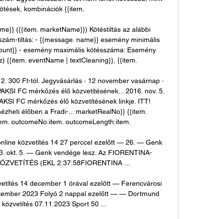
ötések, kombinációk {{item. 

me}} ({{item. marketName}}) Kötéstiltás az alábbi 
zám-tiltás: - {{message. name}} esemény minimális 
ount}} - esemény maximális kötésszáma: Esemény 
z) {{item. eventName | textCleaning}}, {{item. 

. 300 Ft-tól. Jegyvásárlás · 12 november vasárnap · 
AKSI FC mérkőzés élő közvetítésének... 2016. nov. 5. 
PAKSI FC mérkőzés élő közvetítésének linkje. ITT! 
zheti élőben a Fradi-... marketRealNo}} {{item. 
em. outcomeNo:item. outcomeLength:item. 

nline közvetítés 14 27 perccel ezelőtt — 26. — Genk 
3. okt. 5. — Genk vendége lesz. Az FIORENTINA-
VETÍTÉS (EKL 2:37:58FIORENTINA ...

etítés 14 december 1 órával ezelőtt — Ferencvárosi 
ecember 2023 Folyó 2 nappal ezelőtt — — Dortmund 
közvetítés 07.11.2023 Sport 50 ...
