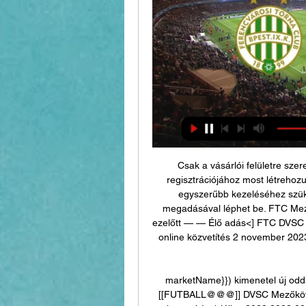
Csak a vásárlói felületre szere
regisztrációjához most létrehozu
egyszerűbb kezeléséhez szüksé
megadásával léphet be. FTC Mez
ezelőtt — — Élő adás<] FTC DVSC onl
online közvetítés 2 november 202
marketName}}) kimenetel új odd
[[FUTBALL@@@]] DVSC Mezőkövesd