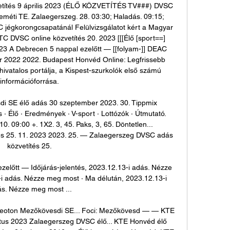
etítés 9 április 2023 (ÉLŐ KÖZVETÍTÉS TV###) DVSC 
eméti TE. Zalaegerszeg. 28. 03:30; Haladás. 09:15; 
 jégkorongcsapatánál Felülvizsgálatot kért a Magyar 
C DVSC online közvetítés 20. 2023 [[[Élő [sport==] 
23 A Debrecen 5 nappal ezelőtt — [[folyam-]] DEAC 
r 2022 2022. Budapest Honvéd Online: Legfrissebb 
vatalos portálja, a Kispest-szurkolók első számú 
információforrása. 

di SE élő adás 30 szeptember 2023. 30. Tippmix 
 · Élő · Eredmények · V-sport · Lottózók · Útmutató. 
. 09:00 +. 1X2. 3, 45. Paks, 3, 65. Döntetlen... 
s 25. 11. 2023 2023. 25. — Zalaegerszeg DVSC adás 
közvetítés 25. 

zelőtt — Időjárás-jelentés, 2023.12.13-i adás. Nézze 
 adás. Nézze meg most · Ma délután, 2023.12.13-i 
s. Nézze meg most ...

ideoton Mezőkövesdi SE... Foci: Mezőkövesd — — KTE 
ztus 2023 Zalaegerszeg DVSC élő... KTE Honvéd élő 