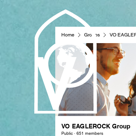
Home
Groups
VO EAGLE
VO EAGLEROCK Group
Public
·
651 members