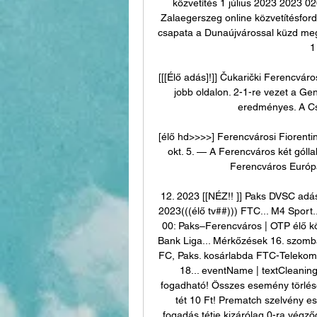
közvetítés 1 július 2023 2023 
Zalaegerszeg online közvetítésfor
csapata a Dunaújvárossal küzd meg 
1
[[[Élő adás]!]] Čukarički Ferencvár
jobb oldalon. 2-1-re vezet a Gen
eredményes. A Csu
[élő hd>>>>] Ferencvárosi Fiorenti
okt. 5. — A Ferencváros két góll
Ferencváros Európa
12. 2023 [[NÉZ!! ]] Paks DVSC adás
2023(((élő tv##))) FTC... M4 Sport.
00: Paks–Ferencváros | OTP élő köz
Bank Liga... Mérkőzések 16. szomba
FC, Paks. kosárlabda FTC-Telekom.
18... eventName | textCleaning
fogadható! Összes esemény törlése
tét 10 Ft! Prematch szelvény e
fogadás tétje kizárólag 0-ra végző