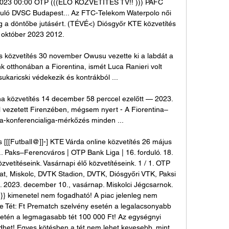
02023 00:00 OTP (((ÉLŐ KÖZVETÍTÉS TV!! ))) PAFC 
duló DVSC Budapest... Az FTC-Telekom Waterpolo női 
a döntőbe jutásért. (TÉVÉ<) Diósgyőr KTE közvetítés 
 október 2023 2012. 

os közvetítés 30 november Owusu vezette ki a labdát a 
k otthonában a Fiorentina, ismét Luca Ranieri volt 
karicski védekezik és kontrákból ...

na közvetítés 14 december 58 perccel ezelőtt — 2023. 
al vezetett Firenzében, mégsem nyert - A Fiorentina–
-konferencialiga-mérkőzés minden ...

 [[[Futball@]]-] KTE Várda online közvetítés 26 május 
.. Paks–Ferencváros | OTP Bank Liga | 16. forduló. 18. 
vetítéseink. Vasárnapi élő közvetítéseink. 1 / 1. OTP 
t, Miskolc, DVTK Stadion, DVTK, Diósgyőri VTK, Paksi 
 2023. december 10., vasárnap. Miskolci Jégcsarnok. 
}} kimenetel nem fogadható! A piac jelenleg nem 
 Tét: Ft Prematch szelvény esetén a legalacsonyabb 
setén a legmagasabb tét 100 000 Ft! Az egységnyi 
dhet! Egyes kötésben a tét nem lehet kevesebb, mint 