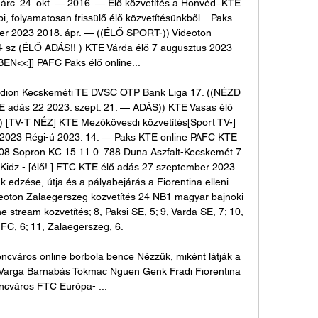
árc. 24. okt. — 2016. — Élő közvetítés a Honvéd–KTE 
, folyamatosan frissülő élő közvetítésünkből... Paks 
r 2023 2018. ápr. — ((ÉLŐ SPORT-)) Videoton 
4 sz (ÉLŐ ADÁS!! ) KTE Várda élő 7 augusztus 2023 
N<<]] PAFC Paks élő online... 

tadion Kecskeméti TE DVSC OTP Bank Liga 17. ((NÉZD 
dás 22 2023. szept. 21. — ADÁS)) KTE Vasas élő 
) [TV-T NÉZ] KTE Mezőkövesdi közvetítés[Sport TV-] 
 2023 Régi-ú 2023. 14. — Paks KTE online PAFC KTE 
ő808 Sopron KC 15 11 0. 788 Duna Aszfalt-Kecskemét 7. 
idz - [élő! ] FTC KTE élő adás 27 szeptember 2023 
edzése, útja és a pályabejárás a Fiorentina elleni 
oton Zalaegerszeg közvetítés 24 NB1 magyar bajnoki 
stream közvetítés; 8, Paksi SE, 5; 9, Varda SE, 7; 10, 
FC, 6; 11, Zalaegerszeg, 6. 

város online borbola bence Nézzük, miként látják a 
! Varga Barnabás Tokmac Nguen Genk Fradi Fiorentina 
ncváros FTC Európa- ...