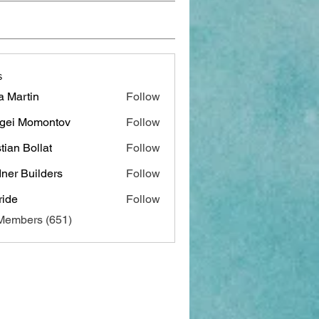
s
a Martin
Follow
gei Momontov
Follow
stian Bollat
Follow
ner Builders
Follow
ide
Follow
 Members (651)