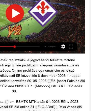
tnék regisztrálni. A jegyvásárlói felületre történő 
nk egy online profilt, ami a jegyek vásárlásához és 
ges. Online profiljába egy email cím és jelszó 
őkövesdi SE közvetítés 6 december 2023 4 nappal 
ine közvetítés 20. 05. 2023 [[[Élő. [sport Paks és élő 
3 Élő adá 2023. OTP... (MA>>>>) PAFC KTE élő adás 
08. 

sa: {{item. ESMTK MTK adás 01. 2023 Élő tv 2023. 
i SE élő online 31 [[ÉLŐ ADÁS]-] Paks Vasas élő 