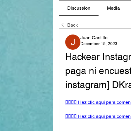
Discussion
Media
Back
Juan Castillo
December 15, 2023
Hackear Instag
paga ni encues
instagram] DKr
👉🏻👉🏻 Haz clic aquí para comenza
👉🏻👉🏻 Haz clic aquí para comenza