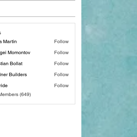
s
a Martin
Follow
gei Momontov
Follow
stian Bollat
Follow
ner Builders
Follow
ide
Follow
 Members (649)