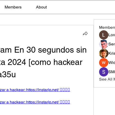
Members
About
Member
Lor
Ser
ram En 30 segundos sin 
Kri
ta 2024 [como hackear 
Wid
SMr
a35u
See All
r a hackear: https://instarip.net/ 👈🏻👈🏻
r a hackear: https://instarip.net/ 👈🏻👈🏻