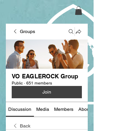
Groups
VO EAGLEROCK Group
Public
·
651 members
Join
Discussion
Media
Members
About
Back