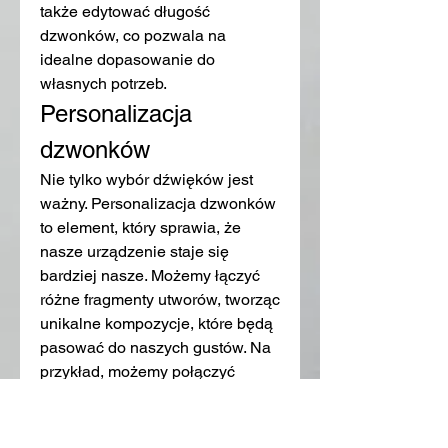
także edytować długość 
dzwonków, co pozwala na 
idealne dopasowanie do 
własnych potrzeb.
Personalizacja 
dzwonków
Nie tylko wybór dźwięków jest 
ważny. Personalizacja dzwonków 
to element, który sprawia, że 
nasze urządzenie staje się 
bardziej nasze. Możemy łączyć 
różne fragmenty utworów, tworząc 
unikalne kompozycje, które będą 
pasować do naszych gustów. Na 
przykład, możemy połączyć 
syntezatorowy riff z „Take On Me” 
zespołu A-ha z mocnym bitem 
„Eye of the Tiger” od Survivor. 