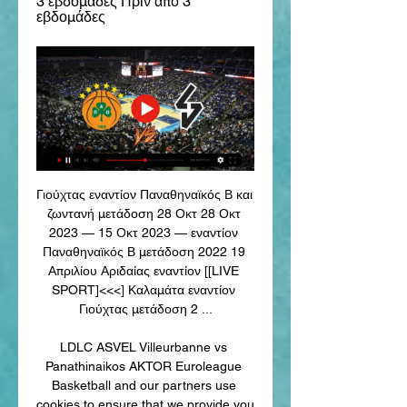
3 εβδομάδες Πριν από 3 
εβδομάδες
Γιούχτας εναντίον Παναθηναϊκός Β και 
ζωντανή μετάδοση 28 Οκτ 28 Οκτ 
2023 — 15 Οκτ 2023 — εναντίον 
Παναθηναϊκός Β μετάδοση 2022 19 
Απριλίου Αριδαίας εναντίον [[LIVE 
SPORT]<<<] Καλαμάτα εναντίον 
Γιούχτας μετάδοση 2 ...

LDLC ASVEL Villeurbanne vs 
Panathinaikos AKTOR Euroleague 
Basketball and our partners use 
cookies to ensure that we provide you 