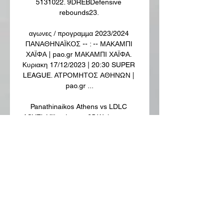
5131022. 9DREBDefensive 
rebounds23. 

αγωνες / προγραμμα 2023/2024 
ΠΑΝΑΘΗΝΑΪΚΟΣ -- : -- ΜΑΚΑΜΠΙ 
ΧΑΪΦΑ | pao.gr ΜΑΚΑΜΠΙ ΧΑΪΦΑ. 
Κυριακη 17/12/2023 | 20:30 SUPER 
LEAGUE. ΑΤΡΟΜΗΤΟΣ ΑΘΗΝΩΝ | 
pao.gr ...

Panathinaikos Athens vs LDLC 
ASVEL Villeurbanne 25 Welcome to 
the Official Site of Euroleague 
Basketball. Live Matches, Stats, 
Standings, Teams, Players, 
Interviews, Fantasy Challenge, 
DEVOTION and much more ...

Βιγιαρεάλ Παναθηναϊκός μετάδοση 
2022 30 Νοεμβρίου 30 Νοε 2023 — 
Παναθηναϊκός εναντίον Ρεν και 
ζωντανή μετάδοση 26 Οκτωβρίου 