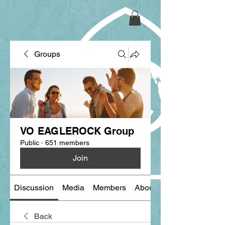
Groups
VO EAGLEROCK Group
Public
·
651 members
Join
Discussion
Media
Members
About
Back