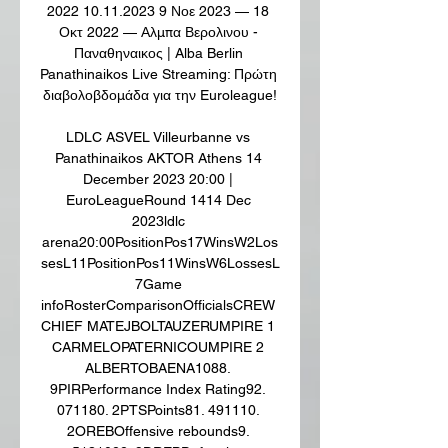
2022 10.11.2023 9 Νοε 2023 — 18 
Οκτ 2022 — Αλμπα Βερολινου - 
Παναθηναικος | Alba Berlin 
Panathinaikos Live Streaming: Πρώτη 
διαβολοβδομάδα για την Euroleague!

LDLC ASVEL Villeurbanne vs 
Panathinaikos AKTOR Athens 14 
December 2023 20:00 | 
EuroLeagueRound 1414 Dec 
2023ldlc 
arena20:00PositionPos17WinsW2Los
sesL11PositionPos11WinsW6LossesL
7Game 
infoRosterComparisonOfficialsCREW 
CHIEF MATEJBOLTAUZERUMPIRE 1 
CARMELOPATERNICOUMPIRE 2 
ALBERTOBAENA1088. 
9PIRPerformance Index Rating92. 
071180. 2PTSPoints81. 491110. 
2OREBOffensive rebounds9. 