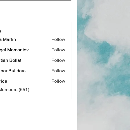
s
a Martin
Follow
gei Momontov
Follow
stian Bollat
Follow
ner Builders
Follow
ide
Follow
 Members (651)