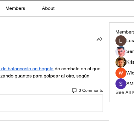
Members
About
Member
Lor
Ser
Kri
 de baloncesto en bogota
 de combate en el que 
Wid
izando guantes para golpear al otro, según 
SMr
0 Comments
See All