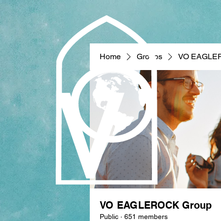
Home
Groups
VO EAGLE
VO EAGLEROCK Group
Public
·
651 members