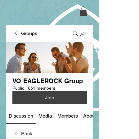
Groups
VO EAGLEROCK Group
Public
·
651 members
Join
Discussion
Media
Members
About
Back