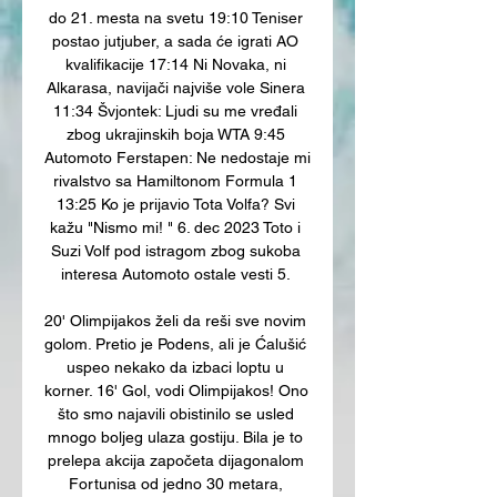
do 21. mesta na svetu 19:10 Teniser 
postao jutjuber, a sada će igrati AO 
kvalifikacije 17:14 Ni Novaka, ni 
Alkarasa, navijači najviše vole Sinera 
11:34 Švjontek: Ljudi su me vređali 
zbog ukrajinskih boja WTA 9:45 
Automoto Ferstapen: Ne nedostaje mi 
rivalstvo sa Hamiltonom Formula 1 
13:25 Ko je prijavio Tota Volfa? Svi 
kažu "Nismo mi! " 6. dec 2023 Toto i 
Suzi Volf pod istragom zbog sukoba 
interesa Automoto ostale vesti 5. 

20' Olimpijakos želi da reši sve novim 
golom. Pretio je Podens, ali je Ćalušić 
uspeo nekako da izbaci loptu u 
korner. 16' Gol, vodi Olimpijakos! Ono 
što smo najavili obistinilo se usled 
mnogo boljeg ulaza gostiju. Bila je to 
prelepa akcija započeta dijagonalom 
Fortunisa od jedno 30 metara, 