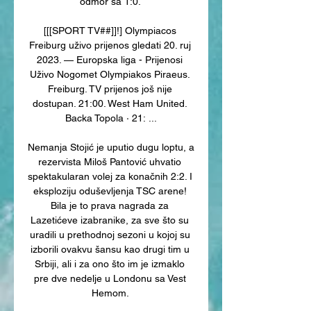
odmor sa 1:0. 

[[[SPORT TV##]]!] Olympiacos 
Freiburg uživo prijenos gledati 20. ruj 
2023. — Europska liga - Prijenosi 
Uživo Nogomet Olympiakos Piraeus. 
Freiburg. TV prijenos još nije 
dostupan. 21:00. West Ham United. 
Backa Topola · 21: ...

Nemanja Stojić je uputio dugu loptu, a 
rezervista Miloš Pantović uhvatio 
spektakularan volej za konačnih 2:2. I 
eksploziju oduševljenja TSC arene! 
Bila je to prava nagrada za 
Lazetićeve izabranike, za sve što su 
uradili u prethodnoj sezoni u kojoj su 
izborili ovakvu šansu kao drugi tim u 
Srbiji, ali i za ono što im je izmaklo 
pre dve nedelje u Londonu sa Vest 
Hemom. 
