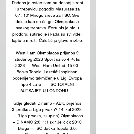
Podens je ostao sam na desnoj strani 
i u trepavicu pogodio Masurasa za 
0:1. 10' Mnogo sreće za TSC. Sve 
deluje kao da će gol Olimpijakosa 
svakog trenutka. Fortunis je bio u 
prodoru, šutirao je i kada su svi videli 
loptu u mreži, Ćalušić je glavom izbio. 

West Ham Olympiacos prijenos 9 
studenog 2023 Sport uživo 4. 4. lis 
2023. — West Ham United. 15:00. 
Backa Topola. Lazetić: Inspirisani 
počenijemo takmičenje u Ligi Evropa 
пре 4 сата — TSC TOTALNI 
AUTSAJER U LONDONU - ...

Gdje gledati Dinamo - AEK, prijenos 
3. pretkola Lige prvaka? 14. kol 2023. 
— (Liga prvaka, skupina) Olympiacos 
– DINAMO 2:0, 1:1 (x / Jeličić); 2010 
Braga – TSC Bačka Topola 3:0; 