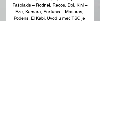
Pašolakis – Rodnei, Recos, Doi, Kini – 
Eze, Kamara, Fortunis – Masuras, 
Podens, El Kabi. Uvod u meč TSC je 
na premijeri oduševio u Londonu, 
imao prednost protiv Vest Hema, ali je 
ipak pao u drugom poluvremenu - 
3:1. 

39' Petrović namučio Paskalakisa. 
Lopta je iznenada stigla do njega 
skroz sa druge strane, dobro je 
uhvatio volej, ali je golman 
Olimpijakosa bio na pravom mestu. 
34' Rodnei zadaje mnogo problema 
domaćinu. Prodoran je, jak i vidi se 
ofanzivno nastrojen desni bek Olija. 
Sada je mogao da postigne gol, ali je 
Petrović nekako uspeo da ga izblokira 
na pola puta kada je lopta išla u gol. 
31' Najbolja šansa za TSC - Rakonjac 
promašio izjednačenje! Morao je bolje 