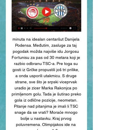
minuta na idealan centaršut Danijela 
Podensa. Međutim, zasluge za taj 
pogodak možda najviše idu Jorgosu 
Fortunisu za pas od 30 metara koji je 
razbio odbranu TSC-a. Pre toga su 
gosti iz Grčke propustili još tri prilike, 
a onda usporili utakmicu. S druge 
strane, sve što je srpski viceprvak 
uradio je zicer Marka Rakonjca po 
primljenom golu. Tada je šutirao preko 
gola iz odlične pozicije, neometan. 
Pitanje nad pitanjima je imali li TSC 
snage da se vrati? Moraće mnogo 
bolje u nastavku. Kraj prvog 
poluvremena. Olimpijakos ide na 