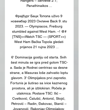
Rangers – Servette 2:1; 
Panathinaikos ...

Фрајбург Бацк Топола uživo 9 
новембар 2023 Онлине Back 9. stu 
2023. — Olympiacos, Freiburg 
stumbled against West Ham. ~! @#
[TNS]<<Watch TSC — (SPORT>>) 
West Ham Bačka Topola gledati 
prijenos 21 rujna 2023 ...

6' Dominacija gostiju od starta. Svih 
šest minuta se igra pred golom TSC-
a. Sada je Rodnei centrirao sa desne 
strane, a Masuras loše zahvatio loptu 
glavom. 3' Olimpijakos prvi zapretio. 
Fortunis je šutirao sa ivice kaznenog 
prostora, ali je izblokiran. Počela je 
utakmica. Postave TSC: Ilić – 
Cvetković, Ćalušić, Antonić, Stojić, 
Petrović – Radin, Đakovac, Stanić – 
Jovanović, Rakonjac;Olimpijakos: 