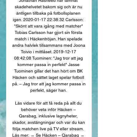
Jonathan Rasheed har lämnat 
skadehelvetet bakom sig och är nu 
äntligen tillbaka på fotbollsplanen 
igen. 2020-01-17 22:38:32 Carlsson: 
"Skönt att vara igång med matcher" 
Tobias Carlsson har gjort sin första 
match i Häckentröjan. Han spelade 
andra halvlek tillsammans med Joona 
Toivio i mittlåset. 2019-12-17 
08:42:08 Tuominen: "Jag tror att jag 
kommer passa in perfekt" Jasse 
Tuominen gillar det han hört om BK 
Häcken och sättet laget spelar fotboll 
på. – Jag tror att jag kommer passa in 
perfekt, säger han. 

Läs vidare för att få reda på allt du 
behöver veta inför Häcken – 
Qarabag, inklusive lagnyheter, 
skador, avstängningar och var du kan 
följa matchen live på TV eller stream. 
Läs mer: → Se Häcken – Qarabag → 