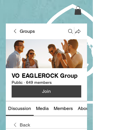
Groups
VO EAGLEROCK Group
Public
·
649 members
Join
Discussion
Media
Members
About
Back