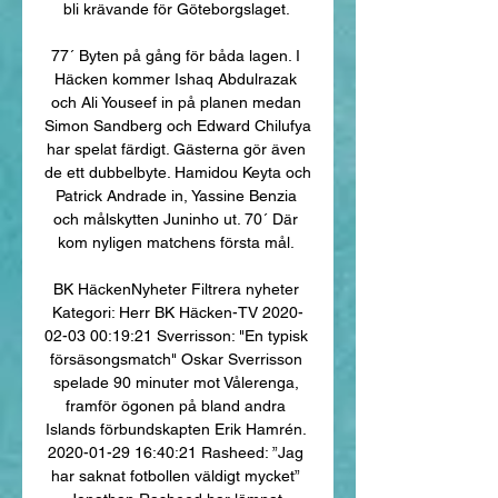
bli krävande för Göteborgslaget. 

77´ Byten på gång för båda lagen. I 
Häcken kommer Ishaq Abdulrazak 
och Ali Youseef in på planen medan 
Simon Sandberg och Edward Chilufya 
har spelat färdigt. Gästerna gör även 
de ett dubbelbyte. Hamidou Keyta och 
Patrick Andrade in, Yassine Benzia 
och målskytten Juninho ut. 70´ Där 
kom nyligen matchens första mål. 

BK HäckenNyheter Filtrera nyheter 
Kategori: Herr BK Häcken-TV 2020-
02-03 00:19:21 Sverrisson: "En typisk 
försäsongsmatch" Oskar Sverrisson 
spelade 90 minuter mot Vålerenga, 
framför ögonen på bland andra 
Islands förbundskapten Erik Hamrén. 
2020-01-29 16:40:21 Rasheed: ”Jag 
har saknat fotbollen väldigt mycket” 