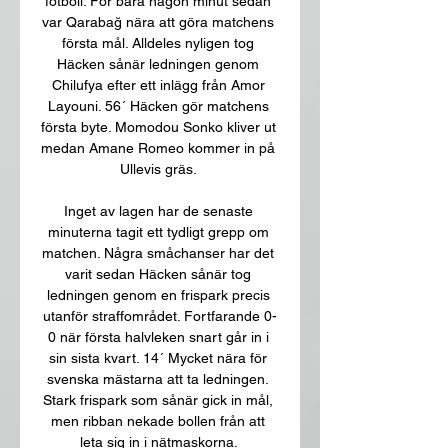
fotboll. För bara någon minut sedan 
var Qarabağ nära att göra matchens 
första mål. Alldeles nyligen tog 
Häcken sånär ledningen genom 
Chilufya efter ett inlägg från Amor 
Layouni. 56´ Häcken gör matchens 
första byte. Momodou Sonko kliver ut 
medan Amane Romeo kommer in på 
Ullevis gräs. 

Inget av lagen har de senaste 
minuterna tagit ett tydligt grepp om 
matchen. Några småchanser har det 
varit sedan Häcken sånär tog 
ledningen genom en frispark precis 
utanför straffområdet. Fortfarande 0-
0 när första halvleken snart går in i 
sin sista kvart. 14´ Mycket nära för 
svenska mästarna att ta ledningen. 
Stark frispark som sånär gick in mål, 
men ribban nekade bollen från att 
leta sig in i nätmaskorna. 
