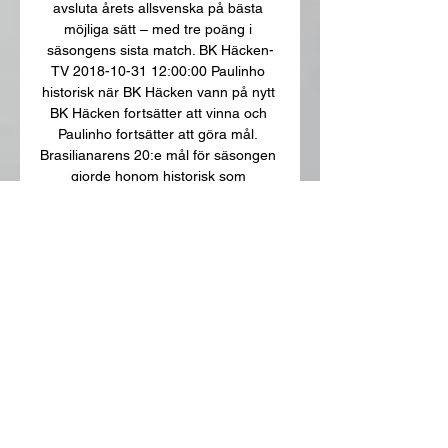
avsluta årets allsvenska på bästa 
möjliga sätt – med tre poäng i 
säsongens sista match. BK Häcken-
TV 2018-10-31 12:00:00 Paulinho 
historisk när BK Häcken vann på nytt 
BK Häcken fortsätter att vinna och 
Paulinho fortsätter att göra mål. 
Brasilianarens 20:e mål för säsongen 
gjorde honom historisk som 
Bollklubbens bäste målskytt någonsin 
i eliten. 

Europa League: Inför Häcken – 
Qarabag 5/10 3 okt. 2023 — Match: 
Häcken – Qarabag ; Avspark: 21:00, 
torsdag 5 oktober ; Arena: Nya Ullevi ; 
TV-kanal: V Sport Premium och 
Viaplay ...

BK Häcken Häcken - Live Soccer TV - 
Football TV Listings, Official Live 