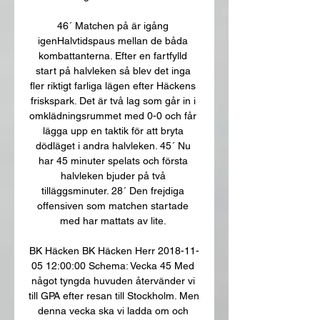
46´ Matchen på är igång 
igenHalvtidspaus mellan de båda 
kombattanterna. Efter en fartfylld 
start på halvleken så blev det inga 
fler riktigt farliga lägen efter Häckens 
friskspark. Det är två lag som går in i 
omklädningsrummet med 0-0 och får 
lägga upp en taktik för att bryta 
dödläget i andra halvleken. 45´ Nu 
har 45 minuter spelats och första 
halvleken bjuder på två 
tilläggsminuter. 28´ Den frejdiga 
offensiven som matchen startade 
med har mattats av lite. 

BK Häcken﻿ BK Häcken Herr 2018-11-
05 12:00:00 Schema: Vecka 45 Med 
något tyngda huvuden återvänder vi 
till GPA efter resan till Stockholm. Men 
denna vecka ska vi ladda om och 