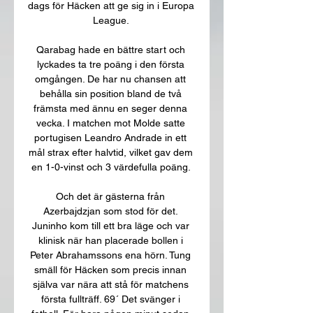
dags för Häcken att ge sig in i Europa 
League. 

Qarabag hade en bättre start och 
lyckades ta tre poäng i den första 
omgången. De har nu chansen att 
behålla sin position bland de två 
främsta med ännu en seger denna 
vecka. I matchen mot Molde satte 
portugisen Leandro Andrade in ett 
mål strax efter halvtid, vilket gav dem 
en 1-0-vinst och 3 värdefulla poäng. 

Och det är gästerna från 
Azerbajdzjan som stod för det. 
Juninho kom till ett bra läge och var 
klinisk när han placerade bollen i 
Peter Abrahamssons ena hörn. Tung 
smäll för Häcken som precis innan 
själva var nära att stå för matchens 
första fullträff. 69´ Det svänger i 