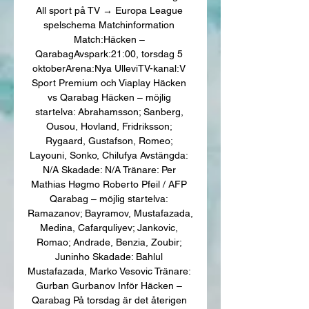
All sport på TV → Europa League 
spelschema Matchinformation 
Match:Häcken – 
QarabagAvspark:21:00, torsdag 5 
oktoberArena:Nya UlleviTV-kanal:V 
Sport Premium och Viaplay Häcken 
vs Qarabag Häcken – möjlig 
startelva: Abrahamsson; Sanberg, 
Ousou, Hovland, Fridriksson; 
Rygaard, Gustafson, Romeo; 
Layouni, Sonko, Chilufya Avstängda: 
N/A Skadade: N/A Tränare: Per 
Mathias Høgmo Roberto Pfeil / AFP 
Qarabag – möjlig startelva: 
Ramazanov; Bayramov, Mustafazada, 
Medina, Cafarquliyev; Jankovic, 
Romao; Andrade, Benzia, Zoubir; 
Juninho Skadade: Bahlul 
Mustafazada, Marko Vesovic Tränare: 
Gurban Gurbanov Inför Häcken – 
Qarabag På torsdag är det återigen 