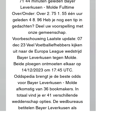
71 44 minuten geleden Bayer 
Leverkusen - Molde Fulltime 
Over/Onder: Over 2. 75 1. 55 één uur 
geleden 4 8. 96 Heb je nog een tip in 
gedachten? Deel uw voorspelling met 
onze gemeenschap. 
Voorbeschouwing Laatste update: 07 
dec 23 Veel Voetballiefhebbers kijken 
uit naar de Europa League wedstrijd 
Bayer Leverkusen tegen Molde. 
Beide ploegen ontmoeten elkaar op 
14/12/2023 om 17:45 UTC. 
Oddspedia brengt je de beste odds 
voor Bayer Leverkusen - Molde 
afkomstig van 36 bookmakers. In 
totaal vind je er 41 verschillende 
weddenschap opties. De wedbureaus 
betitelen Bayer Leverkusen als 
favoriet voor de winst tegen odds van 
@ 1. 3. 

65% Sure Bet winst 1. 41 6. 00 8. 50 