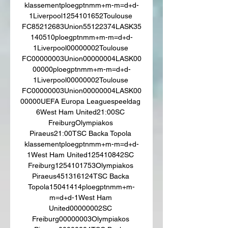
klassementploegptnmm+m-m=d+d-
1Liverpool1254101652Toulouse 
FC85212683Union55122374LASK35
140510ploegptnmm+m-m=d+d-
1Liverpool00000002Toulouse 
FC00000003Union00000004LASK00
00000ploegptnmm+m-m=d+d-
1Liverpool00000002Toulouse 
FC00000003Union00000004LASK00
00000UEFA Europa Leaguespeeldag 
6West Ham United21:00SC 
FreiburgOlympiakos 
Piraeus21:00TSC Backa Topola 
klassementploegptnmm+m-m=d+d-
1West Ham United125410842SC 
Freiburg1254101753Olympiakos 
Piraeus451316124TSC Backa 
Topola15041414ploegptnmm+m-
m=d+d-1West Ham 
United00000002SC 
Freiburg00000003Olympiakos 