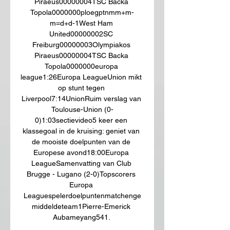
Piraeus00000004TSC Backa 
Topola0000000ploegptnmm+m-
m=d+d-1West Ham 
United00000002SC 
Freiburg00000003Olympiakos 
Piraeus00000004TSC Backa 
Topola0000000europa 
league1:26Europa LeagueUnion mikt 
op stunt tegen 
Liverpool7:14UnionRuim verslag van 
Toulouse-Union (0-
0)1:03sectievideo5 keer een 
klassegoal in de kruising: geniet van 
de mooiste doelpunten van de 
Europese avond18:00Europa 
LeagueSamenvatting van Club 
Brugge - Lugano (2-0)Topscorers 
Europa 
Leaguespelerdoelpuntenmatchenge
middeldeteam1Pierre-Emerick 
Aubameyang541. 
