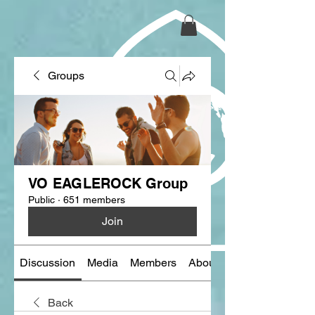
Groups
VO EAGLEROCK Group
Public
·
651 members
Join
Discussion
Media
Members
About
Back