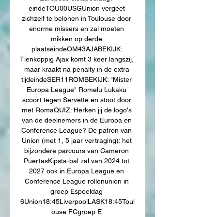
eindeTOU00USGUnion vergeet 
zichzelf te belonen in Toulouse door 
enorme missers en zal moeten 
mikken op derde 
plaatseindeOM43AJABEKIJK: 
Tienkoppig Ajax komt 3 keer langszij, 
maar kraakt na penalty in de extra 
tijdeindeSER11ROMBEKIJK: "Mister 
Europa League" Romelu Lukaku 
scoort tegen Servette en stoot door 
met RomaQUIZ: Herken jij de logo's 
van de deelnemers in de Europa en 
Conference League? De patron van 
Union (met 1, 5 jaar vertraging): het 
bijzondere parcours van Cameron 
PuertasKipsta-bal zal van 2024 tot 
2027 ook in Europa League en 
Conference League rollenunion in 
groep Espeeldag 
6Union18:45LiverpoolLASK18:45Toul
ouse FCgroep E 