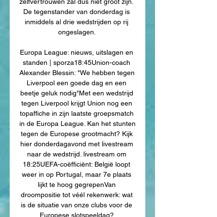
zelfvertrouwen zal dus niet groot zijn. 
De tegenstander van donderdag is 
inmiddels al drie wedstrijden op rij 
ongeslagen. 

Europa League: nieuws, uitslagen en 
standen | sporza18:45Union-coach 
Alexander Blessin: "We hebben tegen 
Liverpool een goede dag en een 
beetje geluk nodig"Met een wedstrijd 
tegen Liverpool krijgt Union nog een 
topaffiche in zijn laatste groepsmatch 
in de Europa League. Kan het stunten 
tegen de Europese grootmacht? Kijk 
hier donderdagavond met livestream 
naar de wedstrijd. livestream om 
18:25UEFA-coëfficiënt: België loopt 
weer in op Portugal, maar 7e plaats 
lijkt te hoog gegrepenVan 
droompositie tot véél rekenwerk: wat 
is de situatie van onze clubs voor de 
Europese slotspeeldag? 