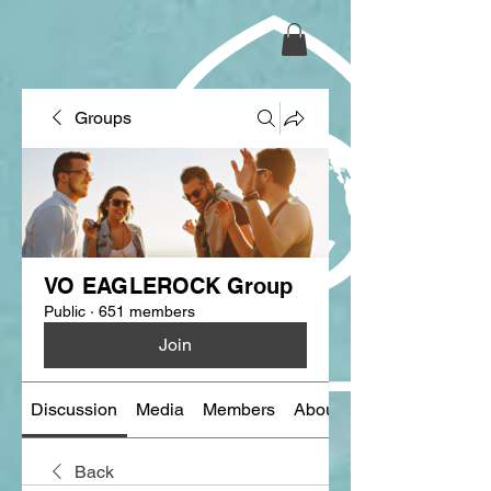
Groups
VO EAGLEROCK Group
Public
·
651 members
Join
Discussion
Media
Members
About
Back