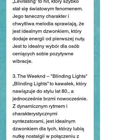
„Levitating” to hit, który szybko 
stał się światowym fenomenem. 
Jego taneczny charakter i 
chwytliwa melodia sprawiają, że 
jest idealnym dzwonkiem, który 
dodaje energii od pierwszej nuty. 
Jest to idealny wybór dla osób 
ceniących sobie pozytywne 
wibracje.
3. The Weeknd – "Blinding Lights"
„Blinding Lights” to kawałek, który 
nawiązuje do stylu lat 80., a 
jednocześnie brzmi nowocześnie. 
Z dynamicznym rytmem i 
charakterystycznymi 
syntezatorami, jest idealnym 
dzwonkiem dla tych, którzy lubią 
nutkę nostalgii w połączeniu z 