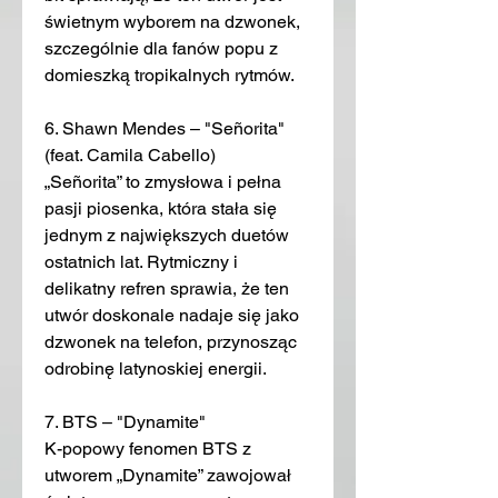
świetnym wyborem na dzwonek, 
szczególnie dla fanów popu z 
domieszką tropikalnych rytmów.
6. Shawn Mendes – "Señorita" 
(feat. Camila Cabello)
„Señorita” to zmysłowa i pełna 
pasji piosenka, która stała się 
jednym z największych duetów 
ostatnich lat. Rytmiczny i 
delikatny refren sprawia, że ten 
utwór doskonale nadaje się jako 
dzwonek na telefon, przynosząc 
odrobinę latynoskiej energii.
7. BTS – "Dynamite"
K-popowy fenomen BTS z 
utworem „Dynamite” zawojował 