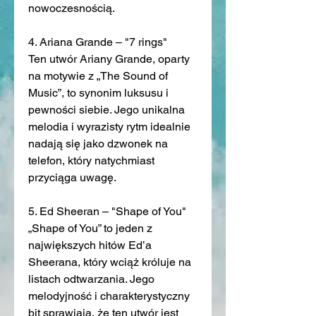
nowoczesnością.
4. Ariana Grande – "7 rings"
Ten utwór Ariany Grande, oparty 
na motywie z „The Sound of 
Music”, to synonim luksusu i 
pewności siebie. Jego unikalna 
melodia i wyrazisty rytm idealnie 
nadają się jako dzwonek na 
telefon, który natychmiast 
przyciąga uwagę.
5. Ed Sheeran – "Shape of You"
„Shape of You” to jeden z 
największych hitów Ed’a 
Sheerana, który wciąż króluje na 
listach odtwarzania. Jego 
melodyjność i charakterystyczny 
bit sprawiają, że ten utwór jest 