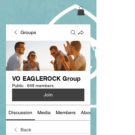
Groups
VO EAGLEROCK Group
Public
·
649 members
Join
Discussion
Media
Members
About
Back