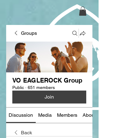
Groups
VO EAGLEROCK Group
Public
·
651 members
Join
Discussion
Media
Members
About
Back