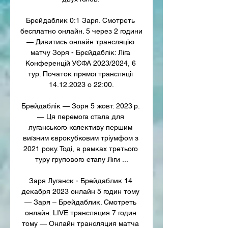
Брейдаблик 0:1 Заря. Смотреть 
бесплатно онлайн. 5 через 2 години 
— Дивитись онлайн трансляцію 
матчу Зоря - Брєйдаблік: Ліга 
Конференцій УЄФА 2023/2024, 6 
тур. Початок прямої трансляції 
14.12.2023 о 22:00.

Брейдаблік — Зоря 5 жовт. 2023 р. 
— Ця перемога стала для 
луганського колективу першим 
виїзним єврокубковим тріумфом з 
2021 року. Тоді, в рамках третього 
туру групового етапу Ліги ...

Заря Луганск - Брейдаблик 14 
декабря 2023 онлайн 5 годин тому 
— Заря – Брейдаблик. Смотреть 
онлайн. LIVE трансляция 7 годин 
тому — Онлайн трансляция матча 