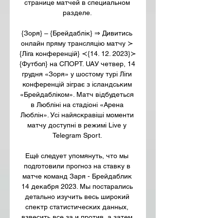
странице матчей в специальном 
разделе. 

{Зоря} – {Брейдаблік} ⇒ Дивитись 
онлайн пряму трансляцію матчу ≻ 
{Ліга конференцій} ≺{14. 12. 2023}≻ 
{Футбол} на СПОРТ. UAУ четвер, 14 
грудня «Зоря» у шостому турі Ліги 
конференцій зіграє з ісландським 
«Брейдабліком». Матч відбудеться 
в Любліні на стадіоні «Арена 
Люблін». Усі найяскравіші моменти 
матчу доступні в режимі Live у 
Telegram Sport. 

Ещё следует упомянуть, что мы 
подготовили прогноз на ставку в 
матче команд Заря - Брейдаблик 
14 декабря 2023. Мы постарались 
детально изучить весь широкий 
спектр статистических данных, 
взвесить все за и против, а затем 