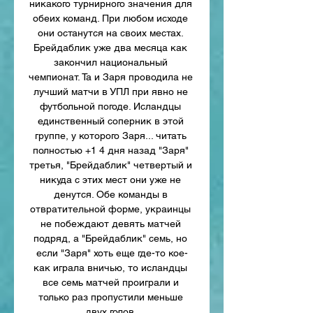
никакого турнирного значения для 
обеих команд. При любом исходе 
они останутся на своих местах. 
Брейдаблик уже два месяца как 
закончил национальный 
чемпионат. Та и Заря проводила не 
лучший матчи в УПЛ при явно не 
футбольной погоде. Исландцы 
единственный соперник в этой 
группе, у которого Заря... читать 
полностью +1 4 дня назад "Заря" 
третья, "Брейдаблик" четвертый и 
никуда с этих мест они уже не 
денутся. Обе команды в 
отвратительной форме, украинцы 
не побеждают девять матчей 
подряд, а "Брейдаблик" семь, но 
если "Заря" хоть еще где-то кое-
как играла вничью, то исландцы 
все семь матчей проиграли и 
только раз пропустили меньше 
двух голов. 
