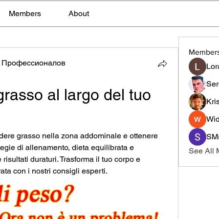
Members
About
Member
 Профессионалов
Lor
Ser
asso al largo del tuo 
Kri
Wid
erdere grasso nella zona addominale e ottenere 
SMr
egie di allenamento, dieta equilibrata e 
See All
risultati duraturi. Trasforma il tuo corpo e 
ata con i nostri consigli esperti.