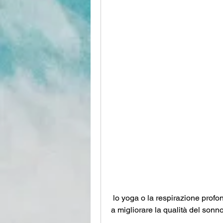
 lo yoga o la respirazione profonda. Uno stato mentale calmante può contribuire 
a migliorare la qualità del sonn