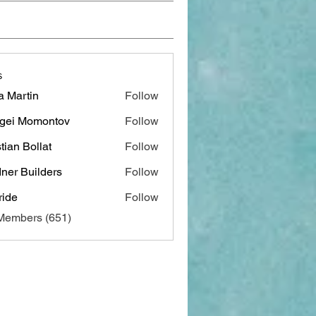
s
a Martin
Follow
gei Momontov
Follow
stian Bollat
Follow
ner Builders
Follow
ide
Follow
 Members (651)