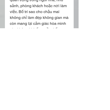
sảnh, phòng khách hoặc nơi làm 
việc. Bố trí sao cho chậu mai 
không chỉ làm đẹp không gian mà 
còn mang lại cảm giác hòa mình 
vào không khí tết truyền thống.
Chậu mai đẹp không chỉ là một 
vật trang trí mà còn là biểu tượng 
của sự sum vầy, may mắn và tài 
lộc. Mỗi chi tiết nhỏ trên chậu đều 
tạo nên một tác phẩm nghệ thuật 
sống động, mang lại niềm vui và 
hy vọng cho mọi người.
Chơi mai không chỉ là một thú vui 
truyền thống mà còn là cách thể 
hiện sự tôn trọng và yêu quý với 
thiên nhiên. Những cây mai vàng 