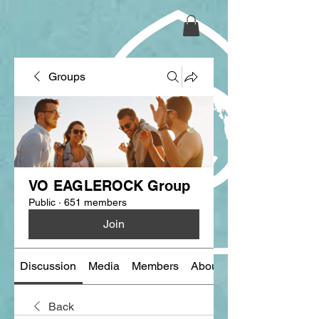
Groups
VO EAGLEROCK Group
Public
·
651 members
Join
Discussion
Media
Members
About
Back