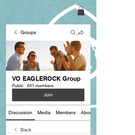
Groups
VO EAGLEROCK Group
Public
·
651 members
Join
Discussion
Media
Members
About
Back